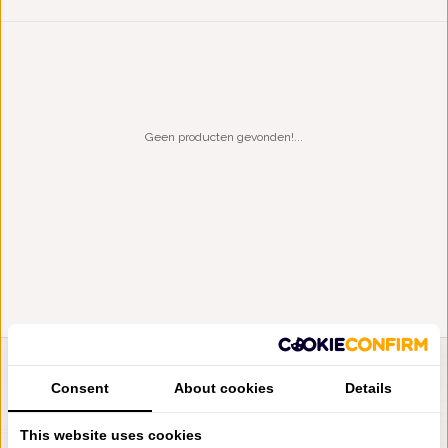
Geen producten gevonden!...
LIENSLINNENWINKEL.NL
Consent
About cookies
Details
VRAGEN? BEL DAN
+31 (0) 575 511817
This website uses cookies