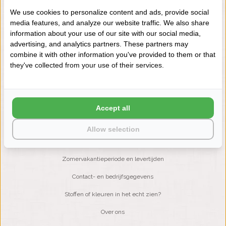
We use cookies to personalize content and ads, provide social
media features, and analyze our website traffic. We also share
NIEUWSBRIEF
information about your use of our site with our social media,
Wilt u op de hoogte blijven?
advertising, and analytics partners. These partners may
Word lid van onze mailinglijst:
combine it with other information you've provided to them or that
they've collected from your use of their services.
ABONNEER
Accept all
Allow selection
KLANTENSERVICE
Zomervakantieperiode en levertijden
Contact- en bedrijfsgegevens
Stoffen of kleuren in het echt zien?
Over ons