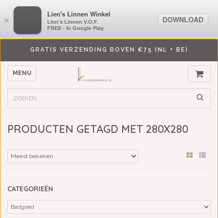
LiensLinnenwinkel.nl
Lien's Linnen Winkel
DOWNLOAD
DOWNLOAD
×
×
Lien's Linnen V.O.F.
Lien's Linnen V.O.F.
FREE - In Google Play
FREE - In Google Play
GRATIS VERZENDING BOVEN €75 (NL + BE)
MENU
PRODUCTEN GETAGD MET 280X280
CATEGORIEËN