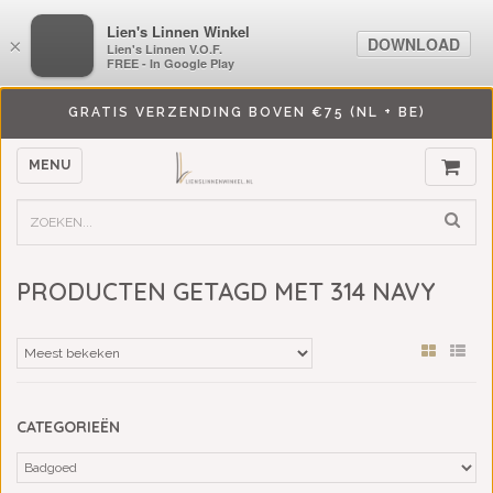
LiensLinnenwinkel.nl
Lien's Linnen Winkel
DOWNLOAD
DOWNLOAD
×
×
Lien's Linnen V.O.F.
Lien's Linnen V.O.F.
FREE - In Google Play
FREE - In Google Play
GRATIS VERZENDING BOVEN €75 (NL + BE)
MENU
PRODUCTEN GETAGD MET 314 NAVY
CATEGORIEËN