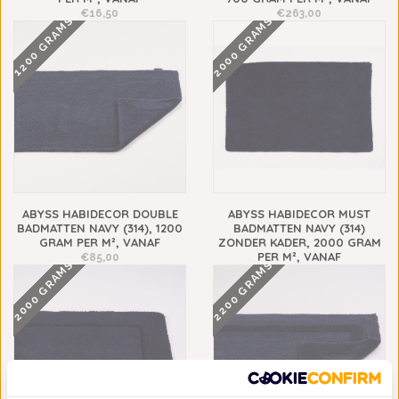
€16,50
€263,00
2000 GRAMS
1200 GRAMS
ABYSS HABIDECOR DOUBLE
ABYSS HABIDECOR MUST
BADMATTEN NAVY (314), 1200
BADMATTEN NAVY (314)
GRAM PER M², VANAF
ZONDER KADER, 2000 GRAM
PER M², VANAF
€85,00
2000 GRAMS
2200 GRAMS
€248,00