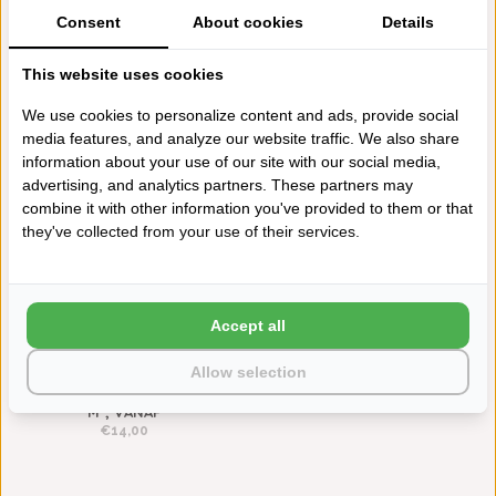
Consent
About cookies
Details
ABYSS HABIDECOR MUST
ABYSS HABIDECOR
This website uses cookies
BADMATTEN NAVY (314), 2000
REVERSIBLE BADMATTEN
GRAM PER M², VANAF
NAVY (314), 2200 GRAM PER
We use cookies to personalize content and ads, provide social
M², VANAF
€128,00
media features, and analyze our website traffic. We also share
500 GRAMS
€148,00
information about your use of our site with our social media,
advertising, and analytics partners. These partners may
combine it with other information you've provided to them or that
they've collected from your use of their services.
Accept all
Allow selection
ABYSS HABIDECOR TWILL
NAVY (314), 500 GRAM PER
M², VANAF
€14,00