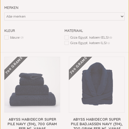
MERKEN
KLEUR
MATERIAAL
blauw
Giza Egypt. katoen (ELS)
(7)
(6)
Giza Egypt. katoen (LS)
(1)
700 GRAMS
700 GRAMS
ABYSS HABIDECOR SUPER
ABYSS HABIDECOR SUPER
PILE NAVY (314), 700 GRAM
PILE BADJASSEN NAVY (314),
PER M², VANAF
700 GRAM PER M², VANAF