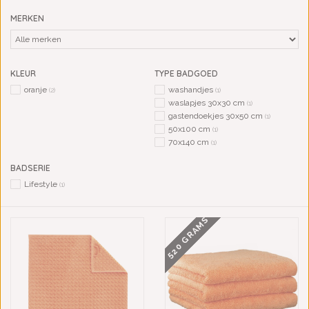
MERKEN
KLEUR
TYPE BADGOED
oranje
washandjes
(2)
(1)
waslapjes 30x30 cm
(1)
gastendoekjes 30x50 cm
(1)
50x100 cm
(1)
70x140 cm
(1)
BADSERIE
Lifestyle
(1)
520 GRAMS