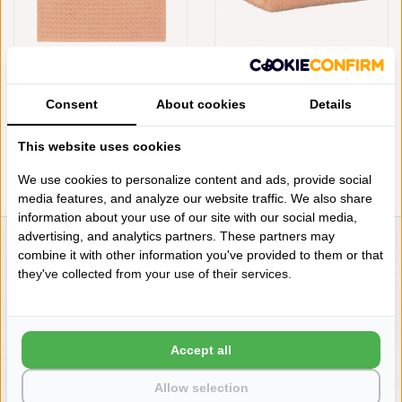
CAWÖ KEUKENHANDDOEK
CAWÖ ORANJE
CUISINE PRO 520, MANDARINE
HANDDOEKENLIJN LIFESTYLE
Consent
(316), 50X50 CM
About cookies
MANDARINE, UNI 7007 (316),
Details
VANAF
€8,95
€4,95
This website uses cookies
We use cookies to personalize content and ads, provide social
media features, and analyze our website traffic. We also share
information about your use of our site with our social media,
advertising, and analytics partners. These partners may
combine it with other information you've provided to them or that
LIENSLINNENWINKEL.NL
they've collected from your use of their services.
VRAGEN? BEL DAN
+31 (0) 575 511817
Accept all
NIEUWSBRIEF
Allow selection
Wilt u op de hoogte blijven?