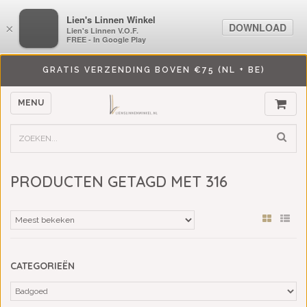
LiensLinnenwinkel.nl
Lien's Linnen Winkel
DOWNLOAD
DOWNLOAD
×
×
Lien's Linnen V.O.F.
Lien's Linnen V.O.F.
FREE - In Google Play
FREE - In Google Play
GRATIS VERZENDING BOVEN €75 (NL + BE)
MENU
PRODUCTEN GETAGD MET 316
CATEGORIEËN