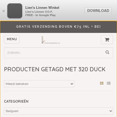
LiensLinnenwinkel.nl
Lien's Linnen Winkel
DOWNLOAD
DOWNLOAD
×
×
Lien's Linnen V.O.F.
Lien's Linnen V.O.F.
FREE - In Google Play
FREE - In Google Play
GRATIS VERZENDING BOVEN €75 (NL + BE)
MENU
PRODUCTEN GETAGD MET 320 DUCK
CATEGORIEËN