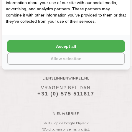
information about your use of our site with our social media,
advertising, and analytics partners. These partners may
combine it with other information you've provided to them or that
ABYSS HABIDECOR MUST
they've collected from your use of their services.
BADMATTEN DUCK (320),
2000 GRAM PER M², VANAF
€128,00
Accept all
Allow selection
LIENSLINNENWINKEL.NL
VRAGEN? BEL DAN
+31 (0) 575 511817
NIEUWSBRIEF
Wilt u op de hoogte blijven?
Word lid van onze mailinglijst: