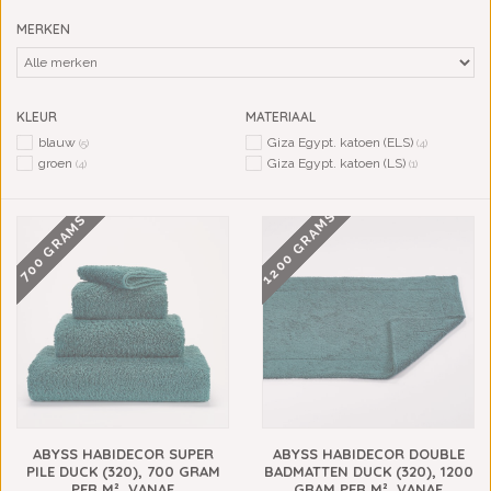
MERKEN
KLEUR
MATERIAAL
blauw
Giza Egypt. katoen (ELS)
(5)
(4)
groen
Giza Egypt. katoen (LS)
(4)
(1)
1200 GRAMS
700 GRAMS
ABYSS HABIDECOR SUPER
ABYSS HABIDECOR DOUBLE
PILE DUCK (320), 700 GRAM
BADMATTEN DUCK (320), 1200
PER M², VANAF
GRAM PER M², VANAF