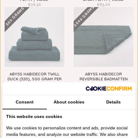
€16,50
€85,00
2200 GRAMS
500 GRAMS
ABYSS HABIDECOR TWILL
ABYSS HABIDECOR
DUCK (320), 500 GRAM PER
REVERSIBLE BADMATTEN
M², VANAF
DUCK (320), 2200 GRAM PER
M², VANAF
€14,00
2000 GRAMS
€148,00
Consent
About cookies
Details
This website uses cookies
We use cookies to personalize content and ads, provide social
media features, and analyze our website traffic. We also share