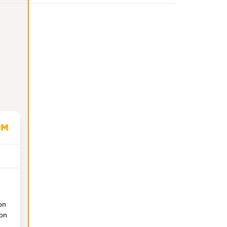
on
ion