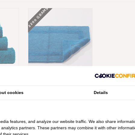
2200 GRAMS
PER PILE
ABYSS HABIDECOR REVERSIBLE
M PER M²,
BADMATTEN OCEAN (336), 2200
GRAM PER M², VANAF
out cookies
Details
€148,00
edia features, and analyze our website traffic. We also share informati
d analytics partners. These partners may combine it with other informat
 their services.