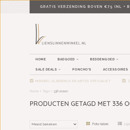
GRATIS VERZENDING BOVEN €75 (NL + B
HOME
BADGOED
BEDDENGOED
SALE DEALS
PONCHO'S
ACCESSOIRES
MIRABEL SLABBINCK EN ABYSS SPECIALIST
D
Home
Tags
336 ocean
PRODUCTEN GETAGD MET 336 
Foto-tabel
Lijs