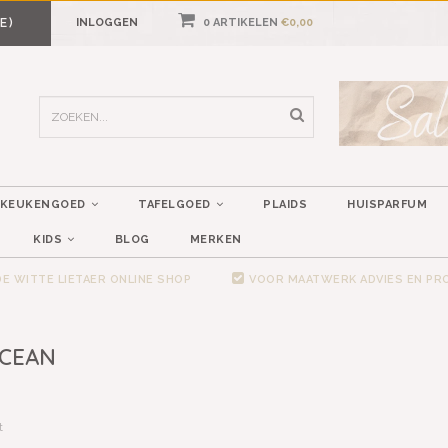
E)
INLOGGEN
0 ARTIKELEN
€0,00
KEUKENGOED
TAFELGOED
PLAIDS
HUISPARFUM
KIDS
BLOG
MERKEN
E WITTE LIETAER ONLINE SHOP
VOOR MAATWERK ADVIES EN P
OCEAN
t