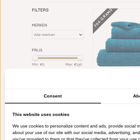
700 GRAMS
FILTERS
MERKEN
PRIJS
Min: €
0
Max: €
150
KLEUR
ABYSS HABIDECOR SU
blauw
(2)
OCEAN (336), 700 GRA
VANAF
Consent
Ab
MATERIAAL
€16,50
Giza Egypt. katoen (ELS)
(1)
Giza Egypt. katoen (LS)
(1)
This website uses cookies
We use cookies to personalize content and ads, provide social m
CATEGORIEËN
about your use of our site with our social media, advertising, an
BADGOED
you've provided to them or that they've collected from your use of