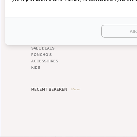
BEDDENGOED
KEUKENGOED
TAFELGOED
PLAIDS
HUISPARFUM
All
SIERKUSSENS
CADEAUS
SALE DEALS
PONCHO'S
ACCESSOIRES
KIDS
RECENT BEKEKEN
Wissen