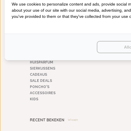
We use cookies to personalize content and ads, provide social m
4-Seizoenen
(4)
about your use of our site with our social media, advertising, an
you've provided to them or that they've collected from your use of
CATEGORIEËN
BADGOED
BEDDENGOED
KEUKENGOED
All
TAFELGOED
PLAIDS
HUISPARFUM
SIERKUSSENS
CADEAUS
SALE DEALS
PONCHO'S
ACCESSOIRES
KIDS
RECENT BEKEKEN
Wissen