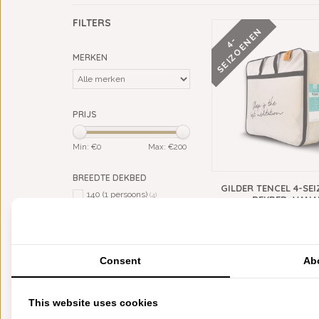
FILTERS
N
4
-
S
E
I
Z
O
E
N
E
MERKEN
PRIJS
Min: €
0
Max: €
200
BREEDTE DEKBED
GILDER TENCEL 4-SE
140 (1 persoons)
(4)
DEKBED, VANA
200 (2 persoons)
(4)
€169,95
240 (lits-jumeaux)
(4)
260 (extra breed)
(4)
Consent
Ab
MATERIAAL
synthetisch
(3)
tencel
(1)
This website uses cookies
TYPE DEKBED