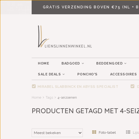
GRATIS VERZENDING BOVEN €75 (NL + B
HOME
BADGOED
BEDDENGOED
SALE DEALS
PONCHO'S
ACCESSOIRES
MIRABEL SLABBINCK EN ABYSS SPECIALIST
D
Home
Tags
4-seizoenen
PRODUCTEN GETAGD MET 4-SE
Foto-tabel
Lijs