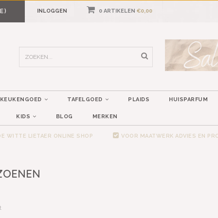
E)
INLOGGEN
0 ARTIKELEN
€0,00
KEUKENGOED
TAFELGOED
PLAIDS
HUISPARFUM
KIDS
BLOG
MERKEN
E WITTE LIETAER ONLINE SHOP
VOOR MAATWERK ADVIES EN P
IZOENEN
t