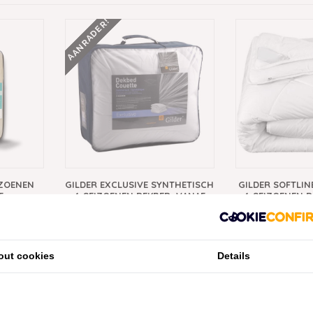
AANRADER!
IZOENEN
GILDER EXCLUSIVE SYNTHETISCH
GILDER SOFTLIN
F
4-SEIZOENEN DEKBED, VANAF
4-SEIZOENEN D
€129,95
€119
out cookies
Details