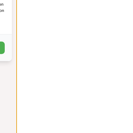
on
ion