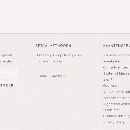
BETAALMETHODEN
KLANTENSERV
blijven?
U kunt bij ons op de volgende
Zomervakantiepe
linglijst:
manieren betalen:
levertijden
Contact- en bedr
Stoffen of kleure
zien?
NNEER
Over ons
Verzenden & ret
Betaalmethoden
Algemene voorw
Disclaimer
Cookieverklaring
Privacy Policy