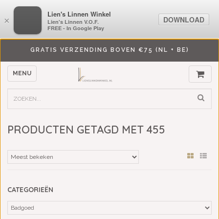
LiensLinnenwinkel.nl
Lien's Linnen Winkel
DOWNLOAD
DOWNLOAD
×
×
Lien's Linnen V.O.F.
Lien's Linnen V.O.F.
FREE - In Google Play
FREE - In Google Play
GRATIS VERZENDING BOVEN €75 (NL + BE)
MENU
PRODUCTEN GETAGD MET 455
CATEGORIEËN