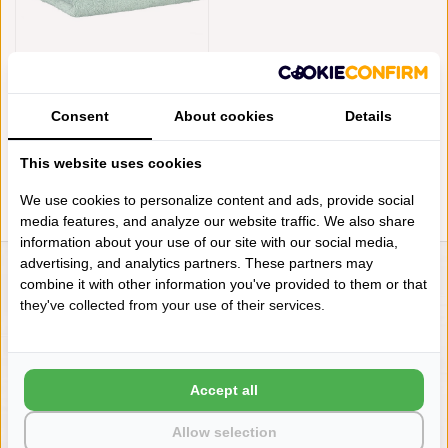
CAWÖ ZEEGROENE
HANDDOEKENLIJN LIFESTYLE
SEEGRUN, UNI 7007 (455),
Consent
About cookies
Details
VANAF
€4,95
This website uses cookies
We use cookies to personalize content and ads, provide social
media features, and analyze our website traffic. We also share
information about your use of our site with our social media,
advertising, and analytics partners. These partners may
combine it with other information you've provided to them or that
LIENSLINNENWINKEL.NL
they've collected from your use of their services.
VRAGEN? BEL DAN
+31 (0) 575 511817
Accept all
NIEUWSBRIEF
Allow selection
Wilt u op de hoogte blijven?