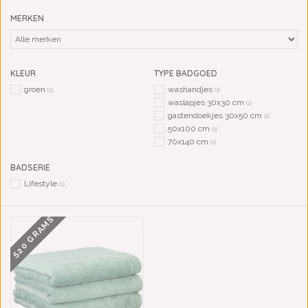
MERKEN
KLEUR
TYPE BADGOED
groen
washandjes
(1)
(1)
waslapjes 30x30 cm
(1)
gastendoekjes 30x50 cm
(1)
50x100 cm
(1)
70x140 cm
(1)
BADSERIE
Lifestyle
(1)
520 GRAMS