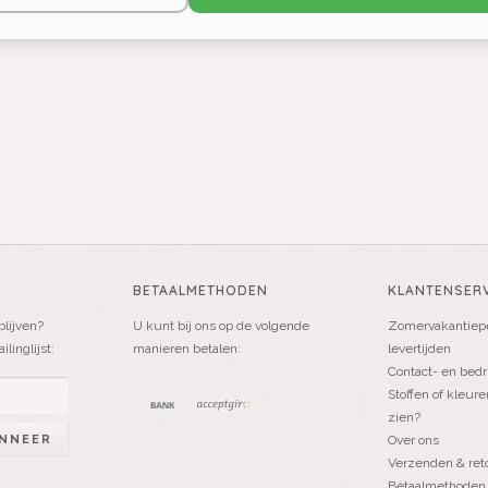
BETAALMETHODEN
KLANTENSERV
blijven?
U kunt bij ons op de volgende
Zomervakantiepe
linglijst:
manieren betalen:
levertijden
Contact- en bedr
Stoffen of kleure
zien?
NNEER
Over ons
Verzenden & ret
Betaalmethoden