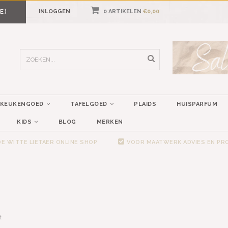
E)
INLOGGEN
0 ARTIKELEN
€0,00
KEUKENGOED
TAFELGOED
PLAIDS
HUISPARFUM
KIDS
BLOG
MERKEN
E WITTE LIETAER ONLINE SHOP
VOOR MAATWERK ADVIES EN P
t