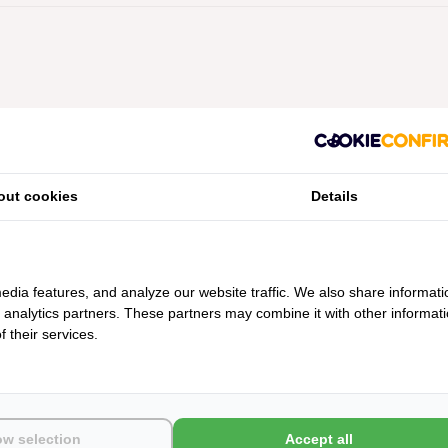
Geen producten gevonden!...
out cookies
Details
edia features, and analyze our website traffic. We also share informati
d analytics partners. These partners may combine it with other informat
 their services.
ow selection
Accept all