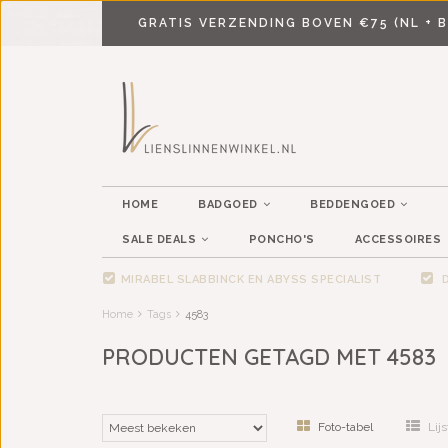
GRATIS VERZENDING BOVEN €75 (NL + B
HOME
BADGOED
BEDDENGOED
SALE DEALS
PONCHO'S
ACCESSOIRES
MIRABEL SLABBINCK EN ABYSS SPECIALIST
D
Home
Tags
4583
PRODUCTEN GETAGD MET 4583
Foto-tabel
Lijs