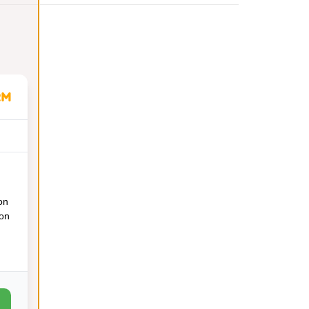
on
ion