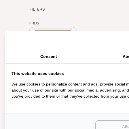
FILTERS
PRIJS
Min: €
0
Max: €
5
CATEGORIEËN
Consent
Ab
BADGOED
BEDDENGOED
This website uses cookies
KEUKENGOED
TAFELGOED
We use cookies to personalize content and ads, provide social m
PLAIDS
about your use of our site with our social media, advertising, an
HUISPARFUM
you've provided to them or that they've collected from your use of
SIERKUSSENS
CADEAUS
SALE DEALS
PONCHO'S
ACCESSOIRES
All