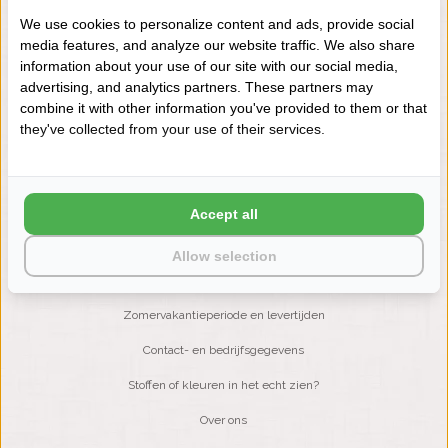
We use cookies to personalize content and ads, provide social
media features, and analyze our website traffic. We also share
NIEUWSBRIEF
information about your use of our site with our social media,
Wilt u op de hoogte blijven?
advertising, and analytics partners. These partners may
Word lid van onze mailinglijst:
combine it with other information you've provided to them or that
they've collected from your use of their services.
ABONNEER
Accept all
Allow selection
KLANTENSERVICE
Zomervakantieperiode en levertijden
Contact- en bedrijfsgegevens
Stoffen of kleuren in het echt zien?
Over ons