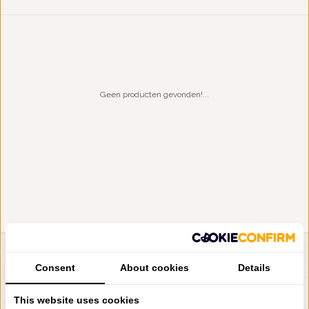
Geen producten gevonden!...
LIENSLINNENWINKEL.NL
Consent
About cookies
Details
VRAGEN? BEL DAN
+31 (0) 575 511817
This website uses cookies