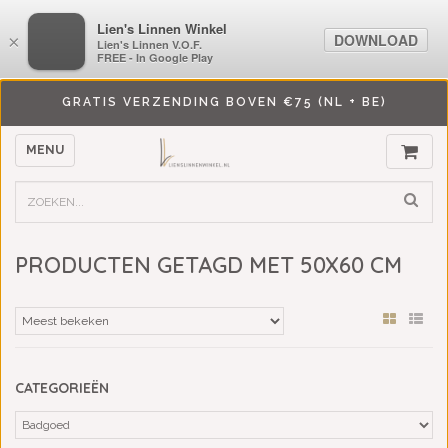
LiensLinnenwinkel.nl
Lien's Linnen Winkel
DOWNLOAD
DOWNLOAD
×
×
Lien's Linnen V.O.F.
Lien's Linnen V.O.F.
FREE - In Google Play
FREE - In Google Play
GRATIS VERZENDING BOVEN €75 (NL + BE)
MENU
PRODUCTEN GETAGD MET 50X60 CM
CATEGORIEËN