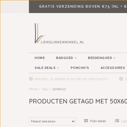
GRATIS VERZENDING BOVEN €75 (NL + B
HOME
BADGOED
BEDDENGOED
SALE DEALS
PONCHO'S
ACCESSOIRES
MIRABEL SLABBINCK EN ABYSS SPECIALIST
D
Home
Tags
50x60x10
PRODUCTEN GETAGD MET 50X60
Foto-tabel
Lijs