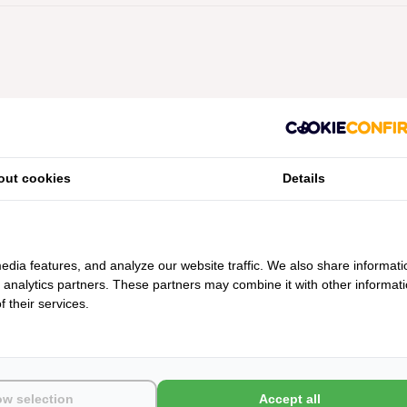
Geen producten gevonden!...
out cookies
Details
edia features, and analyze our website traffic. We also share informati
d analytics partners. These partners may combine it with other informat
 their services.
ow selection
Accept all