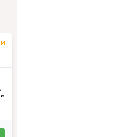
on
ion