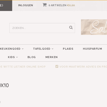
E)
INLOGGEN
0 ARTIKELEN
€0,00
KEUKENGOED
TAFELGOED
PLAIDS
HUISPARFUM
KIDS
BLOG
MERKEN
E WITTE LIETAER ONLINE SHOP
VOOR MAATWERK ADVIES EN P
X10
t