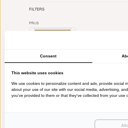
FILTERS
PRIJS
Min: €
0
Max: €
5
CATEGORIEËN
Consent
Ab
BADGOED
BEDDENGOED
This website uses cookies
KEUKENGOED
TAFELGOED
We use cookies to personalize content and ads, provide social m
PLAIDS
about your use of our site with our social media, advertising, an
HUISPARFUM
you've provided to them or that they've collected from your use of
SIERKUSSENS
CADEAUS
SALE DEALS
PONCHO'S
ACCESSOIRES
All