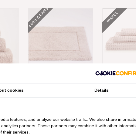
2000 GRAMS
WAFEL
PER PILE
ABYSS HABIDECOR MUST
ABYSS HABIDE
GRAM PER
BADMATTEN PRIMROSE (518),
PRIMROSE WA
2000 GRAM PER M², VANAF
(518), 300 GRAM
out cookies
Details
€128,00
€14
edia features, and analyze our website traffic. We also share informati
d analytics partners. These partners may combine it with other informat
 their services.