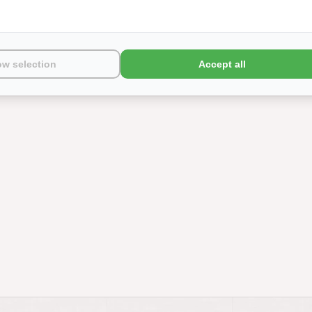
ow selection
Accept all
TWILL
GRAM PER