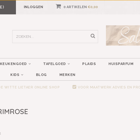
E)
INLOGGEN
0 ARTIKELEN
€0,00
KEUKENGOED
TAFELGOED
PLAIDS
HUISPARFUM
KIDS
BLOG
MERKEN
E WITTE LIETAER ONLINE SHOP
VOOR MAATWERK ADVIES EN P
RIMROSE
t