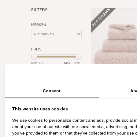
700 GRAMS
FILTERS
MERKEN
PRIJS
Min: €
0
Max: €
150
KLEUR
ABYSS HABIDECOR SU
roze
(5)
PRIMROSE (518), 700 
M², VANAF
Consent
Ab
MATERIAAL
€16,50
500 GRAMS
Giza Egypt. katoen (ELS)
(5)
This website uses cookies
CATEGORIEËN
We use cookies to personalize content and ads, provide social m
about your use of our site with our social media, advertising, an
BADGOED
you've provided to them or that they've collected from your use of
BEDDENGOED