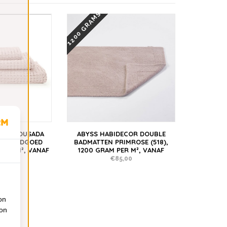
1200 GRAMS
COR POUSADA
ABYSS HABIDECOR DOUBLE
FEL BADGOED
BADMATTEN PRIMROSE (518),
 PER M², VANAF
1200 GRAM PER M², VANAF
,00
€85,00
on
ion