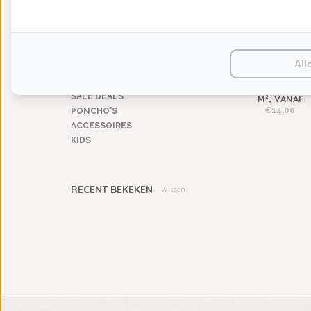
KEUKENGOED
TAFELGOED
PLAIDS
HUISPARFUM
All
SIERKUSSENS
ABYSS HABIDECOR 
CADEAUS
PRIMROSE (518), 500 
SALE DEALS
M², VANAF
€14,00
PONCHO'S
ACCESSOIRES
KIDS
RECENT BEKEKEN
Wissen