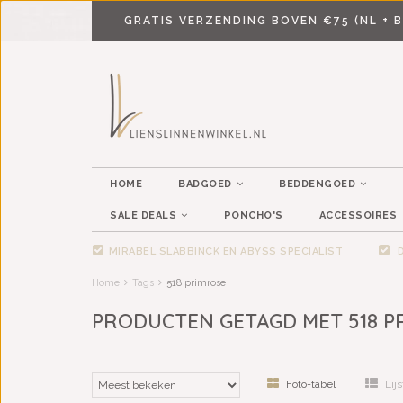
GRATIS VERZENDING BOVEN €75 (NL + B
HOME
BADGOED
BEDDENGOED
SALE DEALS
PONCHO'S
ACCESSOIRES
MIRABEL SLABBINCK EN ABYSS SPECIALIST
D
Home
Tags
518 primrose
PRODUCTEN GETAGD MET 518 P
Foto-tabel
Lijs