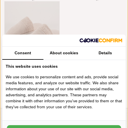
Consent
About cookies
Details
ABYSS HABIDECOR SLIPPERS
This website uses cookies
COMFY PRIMROSE (518), 500
GRAM PER M², VANAF
We use cookies to personalize content and ads, provide social
€70,00
media features, and analyze our website traffic. We also share
information about your use of our site with our social media,
advertising, and analytics partners. These partners may
combine it with other information you've provided to them or that
they've collected from your use of their services.
LIENSLINNENWINKEL.NL