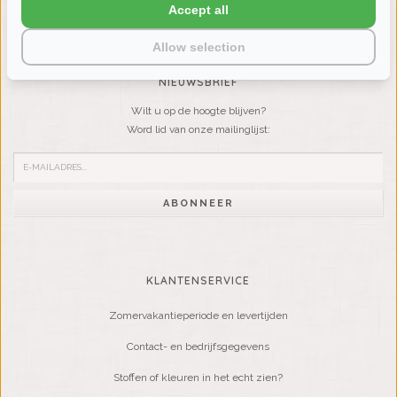
VRAGEN? BEL DAN
Accept all
+31 (0) 575 511817
Allow selection
NIEUWSBRIEF
Wilt u op de hoogte blijven?
Word lid van onze mailinglijst:
ABONNEER
KLANTENSERVICE
Zomervakantieperiode en levertijden
Contact- en bedrijfsgegevens
Stoffen of kleuren in het echt zien?