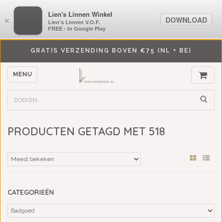
LiensLinnenwinkel.nl
Lien's Linnen Winkel
DOWNLOAD
DOWNLOAD
×
×
Lien's Linnen V.O.F.
Lien's Linnen V.O.F.
FREE - In Google Play
FREE - In Google Play
GRATIS VERZENDING BOVEN €75 (NL + BE)
MENU
PRODUCTEN GETAGD MET 518
CATEGORIEËN