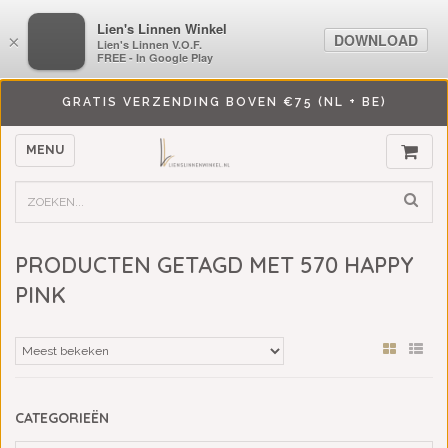
LiensLinnenwinkel.nl
Lien's Linnen Winkel
DOWNLOAD
DOWNLOAD
×
×
Lien's Linnen V.O.F.
Lien's Linnen V.O.F.
FREE - In Google Play
FREE - In Google Play
GRATIS VERZENDING BOVEN €75 (NL + BE)
MENU
PRODUCTEN GETAGD MET 570 HAPPY
PINK
CATEGORIEËN