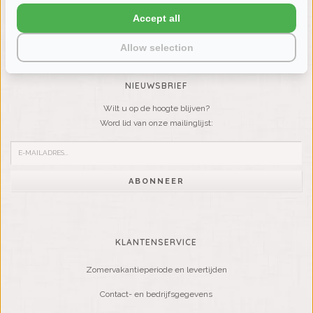
LIENSLINNENWINKEL.NL
Accept all
VRAGEN? BEL DAN
+31 (0) 575 511817
Allow selection
NIEUWSBRIEF
Wilt u op de hoogte blijven?
Word lid van onze mailinglijst:
ABONNEER
KLANTENSERVICE
Zomervakantieperiode en levertijden
Contact- en bedrijfsgegevens