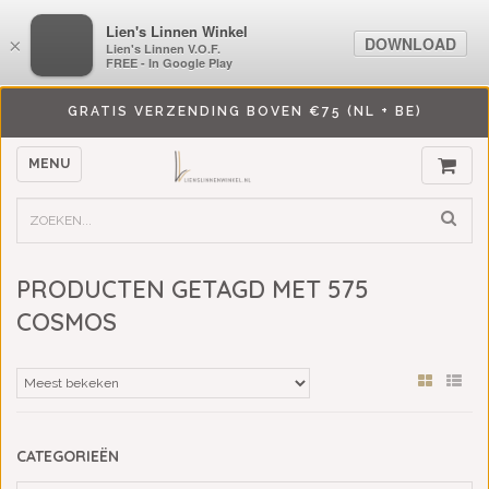
LiensLinnenwinkel.nl
Lien's Linnen Winkel
DOWNLOAD
DOWNLOAD
×
×
Lien's Linnen V.O.F.
Lien's Linnen V.O.F.
FREE - In Google Play
FREE - In Google Play
GRATIS VERZENDING BOVEN €75 (NL + BE)
MENU
PRODUCTEN GETAGD MET 575
COSMOS
CATEGORIEËN