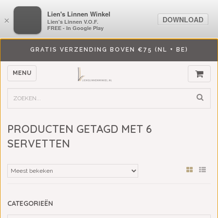
LiensLinnenwinkel.nl
Lien's Linnen Winkel
DOWNLOAD
DOWNLOAD
×
×
Lien's Linnen V.O.F.
Lien's Linnen V.O.F.
FREE - In Google Play
FREE - In Google Play
GRATIS VERZENDING BOVEN €75 (NL + BE)
MENU
PRODUCTEN GETAGD MET 6
SERVETTEN
CATEGORIEËN