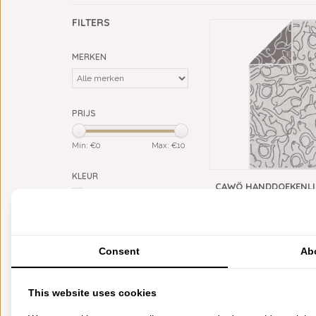
FILTERS
MERKEN
PRIJS
Min: €
0
Max: €
10
KLEUR
CAWÖ HANDDOEKENLI
grijs
(1)
CATS PLATIN-BASALT 
zilver
(1)
VANAF
€7,95
TYPE BADGOED
gastendoekjes 30x50 cm
Consent
Ab
(1)
50x100 cm
(1)
100x150/180 cm
(1)
This website uses cookies
BADSERIE