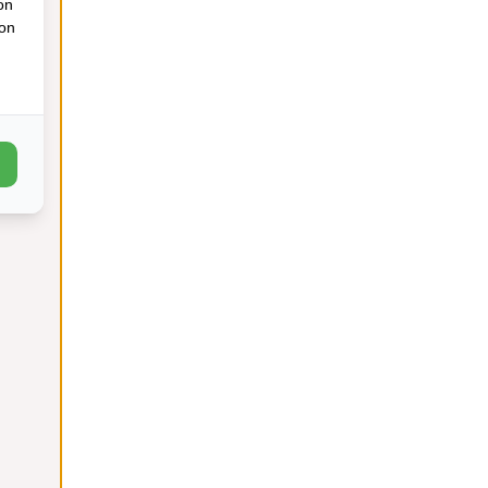
on
ion