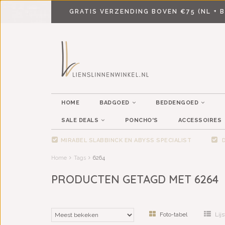
GRATIS VERZENDING BOVEN €75 (NL + B
HOME
BADGOED
BEDDENGOED
SALE DEALS
PONCHO'S
ACCESSOIRES
MIRABEL SLABBINCK EN ABYSS SPECIALIST
D
Home
Tags
6264
PRODUCTEN GETAGD MET 6264
Foto-tabel
Lijs