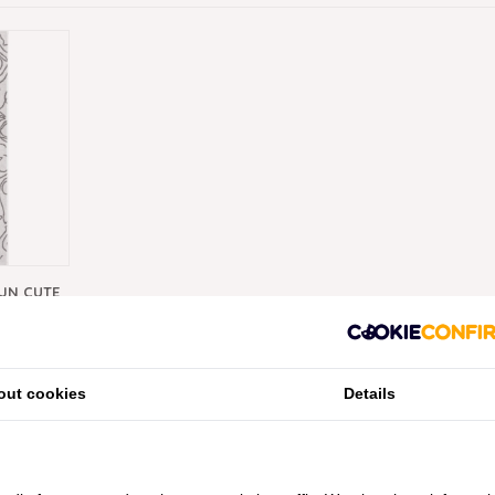
JN CUTE
6264/70,
out cookies
Details