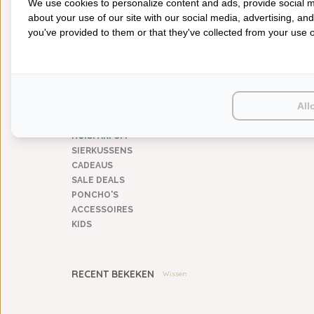
We use cookies to personalize content and ads, provide social m
Cute Cats
(1)
about your use of our site with our social media, advertising, an
you've provided to them or that they've collected from your use of
CATEGORIEËN
BADGOED
BEDDENGOED
KEUKENGOED
All
TAFELGOED
PLAIDS
HUISPARFUM
SIERKUSSENS
CADEAUS
SALE DEALS
PONCHO'S
ACCESSOIRES
KIDS
RECENT BEKEKEN
Wissen