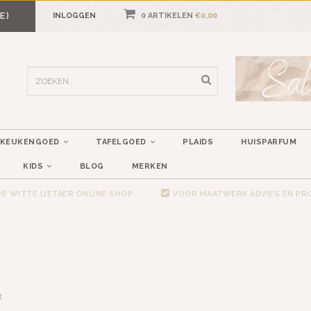
E)
INLOGGEN
0 ARTIKELEN
€0,00
KEUKENGOED
TAFELGOED
PLAIDS
HUISPARFUM
KIDS
BLOG
MERKEN
E WITTE LIETAER ONLINE SHOP
VOOR MAATWERK ADVIES EN P
t