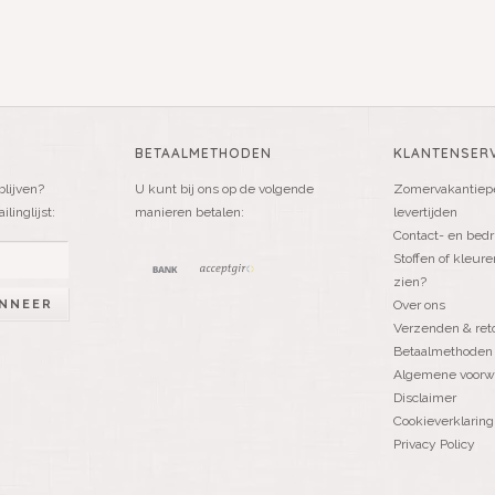
BETAALMETHODEN
KLANTENSERV
blijven?
U kunt bij ons op de volgende
Zomervakantiepe
linglijst:
manieren betalen:
levertijden
Contact- en bedr
Stoffen of kleure
zien?
NNEER
Over ons
Verzenden & ret
Betaalmethoden
Algemene voorw
Disclaimer
Cookieverklaring
Privacy Policy