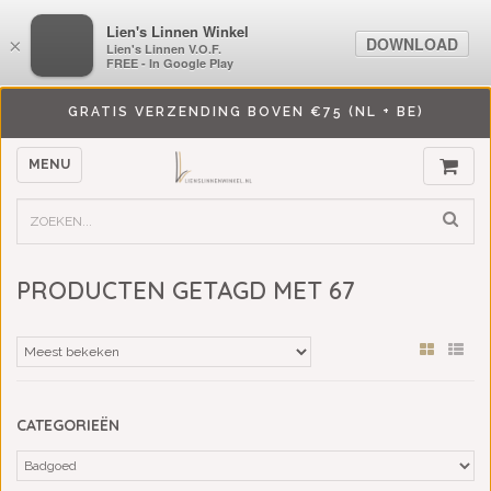
LiensLinnenwinkel.nl
Lien's Linnen Winkel
DOWNLOAD
DOWNLOAD
×
×
Lien's Linnen V.O.F.
Lien's Linnen V.O.F.
FREE - In Google Play
FREE - In Google Play
GRATIS VERZENDING BOVEN €75 (NL + BE)
MENU
PRODUCTEN GETAGD MET 67
CATEGORIEËN