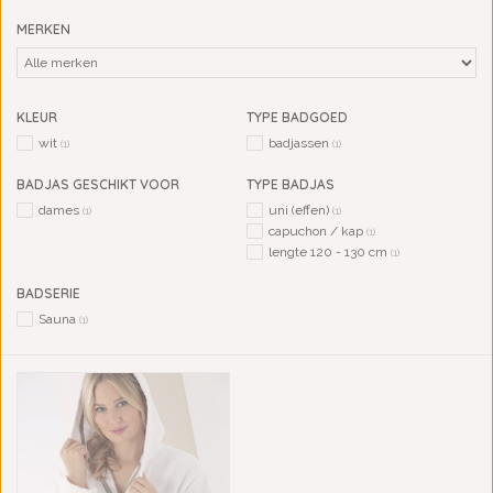
MERKEN
KLEUR
TYPE BADGOED
wit
badjassen
(1)
(1)
BADJAS GESCHIKT VOOR
TYPE BADJAS
dames
uni (effen)
(1)
(1)
capuchon / kap
(1)
lengte 120 - 130 cm
(1)
BADSERIE
Sauna
(1)