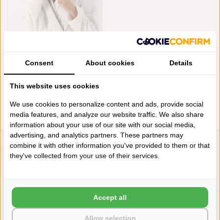
CAWÖ DAMES BADJAS WIT,
SAUNA TIME 832 (67)
Consent
About cookies
Details
€119,90
This website uses cookies
We use cookies to personalize content and ads, provide social
media features, and analyze our website traffic. We also share
information about your use of our site with our social media,
advertising, and analytics partners. These partners may
combine it with other information you've provided to them or that
LIENSLINNENWINKEL.NL
they've collected from your use of their services.
VRAGEN? BEL DAN
+31 (0) 575 511817
Accept all
NIEUWSBRIEF
Allow selection