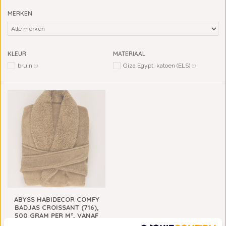
MERKEN
KLEUR
MATERIAAL
bruin
Giza Egypt. katoen (ELS)
(1)
(1)
ABYSS HABIDECOR COMFY
BADJAS CROISSANT (716),
500 GRAM PER M², VANAF
€263,00