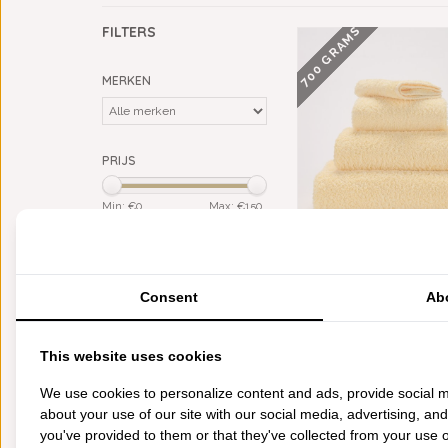
700 GRAMS
FILTERS
MERKEN
PRIJS
Min: €
0
Max: €
150
KLEUR
ABYSS HABIDECOR SU
geel
(2)
POPCORN (803), 700 
M², VANAF
Consent
Ab
MATERIAAL
€16,50
Giza Egypt. katoen (ELS)
(2)
This website uses cookies
CATEGORIEËN
We use cookies to personalize content and ads, provide social m
about your use of our site with our social media, advertising, an
BADGOED
you've provided to them or that they've collected from your use of
BEDDENGOED