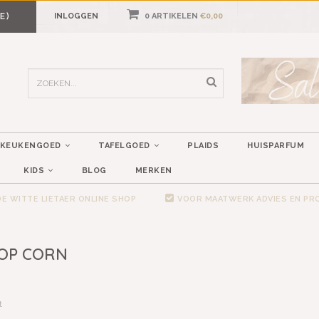
E)
INLOGGEN
0 ARTIKELEN
€0,00
KEUKENGOED
TAFELGOED
PLAIDS
HUISPARFUM
KIDS
BLOG
MERKEN
E WITTE LIETAER ONLINE SHOP
VOOR MAATWERK ADVIES EN P
POP CORN
t