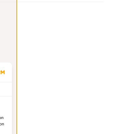
on
ion