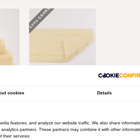
2200 GRAMS
PER PILE
ABYSS HABIDECOR REVERSIBLE
GRAM PER
BADMATTEN POPCORN (803),
2200 GRAM PER M², VANAF
out cookies
Details
€148,00
edia features, and analyze our website traffic. We also share informati
d analytics partners. These partners may combine it with other informat
 their services.