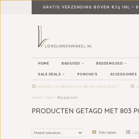
GRATIS VERZENDING BOVEN €75 (NL + B
HOME
BADGOED
BEDDENGOED
SALE DEALS
PONCHO'S
ACCESSOIRES
MIRABEL SLABBINCK EN ABYSS SPECIALIST
D
Home
Tags
803 pop corn
PRODUCTEN GETAGD MET 803 
Foto-tabel
Lijs