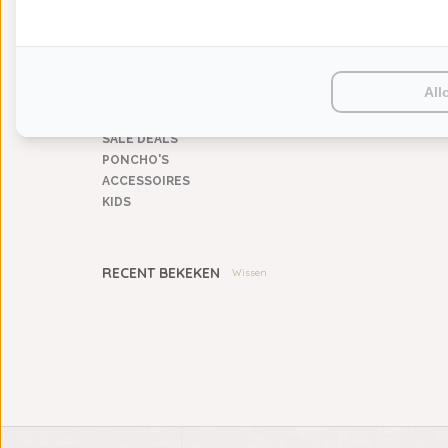
KEUKENGOED
TAFELGOED
PLAIDS
HUISPARFUM
All
SIERKUSSENS
CADEAUS
SALE DEALS
PONCHO'S
ACCESSOIRES
KIDS
RECENT BEKEKEN
Wissen