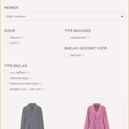
MERKEN
KLEUR
TYPE BADGOED
blauw
badjassen
(1)
(2)
roze
(1)
BADJAS GESCHIKT VOOR
dames
(2)
TYPE BADJAS
uni (effen)
(2)
shawlkraag
(2)
fleece buitenzijde
(2)
lengte 130 - 140 cm
(2)