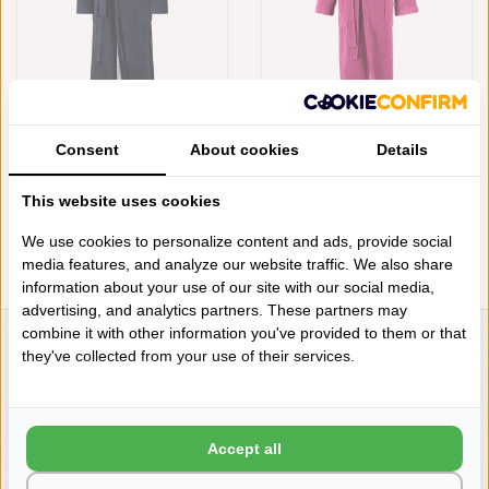
CAWÖ DAMES BADJAS
CAWÖ DAMES BADJAS
Consent
About cookies
Details
DONKERBLAUW MET
DONKER ROZE MET
SJAALKRAAG, 806 (SEA 10)
SJAALKRAAG, 806 (BEERE 22)
€119,90
€119,90
This website uses cookies
We use cookies to personalize content and ads, provide social
media features, and analyze our website traffic. We also share
information about your use of our site with our social media,
advertising, and analytics partners. These partners may
combine it with other information you've provided to them or that
they've collected from your use of their services.
LIENSLINNENWINKEL.NL
VRAGEN? BEL DAN
+31 (0) 575 511817
Accept all
NIEUWSBRIEF