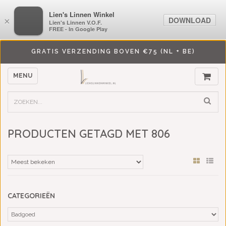
LiensLinnenwinkel.nl
Lien's Linnen Winkel
DOWNLOAD
DOWNLOAD
×
×
Lien's Linnen V.O.F.
Lien's Linnen V.O.F.
FREE - In Google Play
FREE - In Google Play
GRATIS VERZENDING BOVEN €75 (NL + BE)
MENU
PRODUCTEN GETAGD MET 806
CATEGORIEËN