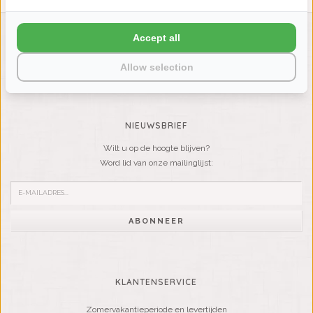
Accept all
LIENSLINNENWINKEL.NL
VRAGEN? BEL DAN
Allow selection
+31 (0) 575 511817
NIEUWSBRIEF
Wilt u op de hoogte blijven?
Word lid van onze mailinglijst:
ABONNEER
KLANTENSERVICE
Zomervakantieperiode en levertijden