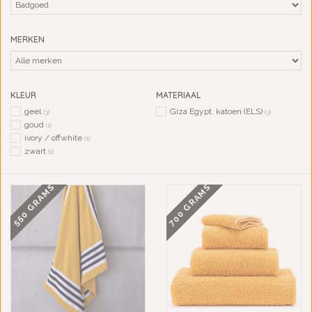
MERKEN
KLEUR
MATERIAAL
geel
Giza Egypt. katoen (ELS)
(3)
(3)
goud
(1)
ivory / offwhite
(1)
zwart
(1)
700 GRAMS
550 GRAMS