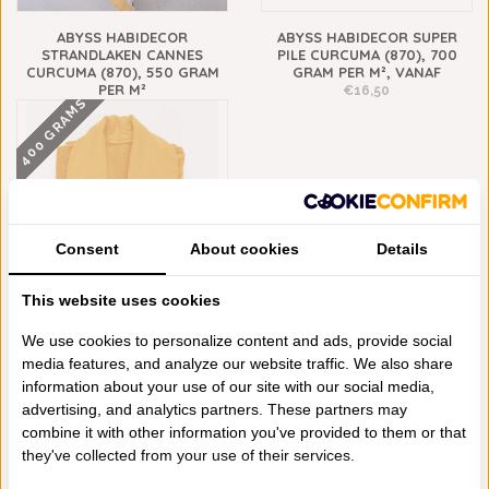
ABYSS HABIDECOR
ABYSS HABIDECOR SUPER
STRANDLAKEN CANNES
PILE CURCUMA (870), 700
CURCUMA (870), 550 GRAM
GRAM PER M², VANAF
PER M²
€16,50
400 GRAMS
€318,00
Consent
About cookies
Details
This website uses cookies
ABYSS HABIDECOR AMIGO
We use cookies to personalize content and ads, provide social
BADJASSEN CURCUMA (870),
media features, and analyze our website traffic. We also share
400 GRAM PER M²
information about your use of our site with our social media,
€225,00
advertising, and analytics partners. These partners may
combine it with other information you've provided to them or that
they've collected from your use of their services.