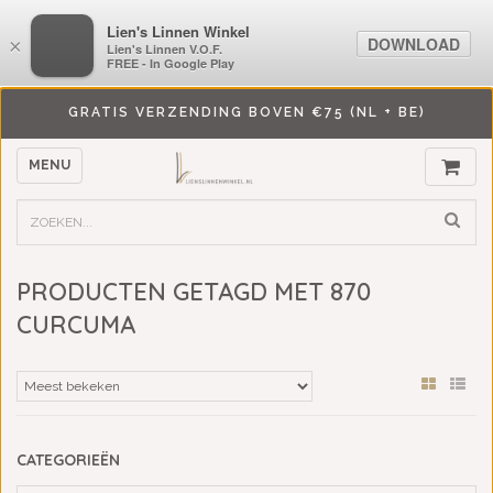
LiensLinnenwinkel.nl
Lien's Linnen Winkel
DOWNLOAD
DOWNLOAD
×
×
Lien's Linnen V.O.F.
Lien's Linnen V.O.F.
FREE - In Google Play
FREE - In Google Play
GRATIS VERZENDING BOVEN €75 (NL + BE)
MENU
PRODUCTEN GETAGD MET 870
CURCUMA
CATEGORIEËN