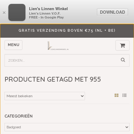
LiensLinnenwinkel.nl
Lien's Linnen Winkel
DOWNLOAD
DOWNLOAD
×
×
Lien's Linnen V.O.F.
Lien's Linnen V.O.F.
FREE - In Google Play
FREE - In Google Play
GRATIS VERZENDING BOVEN €75 (NL + BE)
MENU
PRODUCTEN GETAGD MET 955
CATEGORIEËN