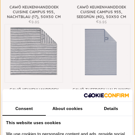
CAWÖ KEUKENHANDDOEK
CAWÖ KEUKENHANDDOEK
CUISINE CAMPUS 955,
CUISINE CAMPUS 955,
NACHTBLAU (17), 50X50 CM
SEEGRÜN (40), 50X50 CM
€9,95
€9,95
CAWÖ KEUKENHANDDOEK
CAWÖ THEEDOEK HALFLINNEN
CUISINE CAMPUS 955,
CUISINE CAMPUS 955,
ANTHRAZIT (77), 50X50 CM
NACHTBLAU (17), 50X70 CM
€9,95
€12,95
Consent
About cookies
Details
This website uses cookies
We use cookies to personalize content and ads, provide social