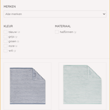
MERKEN
KLEUR
MATERIAAL
blauw
halflinnen
(2)
(3)
grijs
(3)
groen
(1)
roze
(1)
wit
(3)