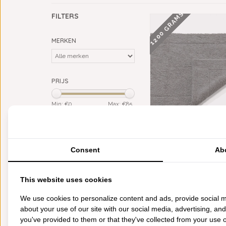
1200 GRAMS
FILTERS
MERKEN
PRIJS
Min: €
0
Max: €
85
KLEUR
ABYSS HABIDECOR 
grijs
(1)
BADMATTEN VOLCAN (9
GRAM PER M², V
Consent
Ab
MATERIAAL
€85,00
Giza Egypt. katoen (ELS)
(1)
This website uses cookies
CATEGORIEËN
We use cookies to personalize content and ads, provide social m
about your use of our site with our social media, advertising, an
BADGOED
you've provided to them or that they've collected from your use of
BEDDENGOED