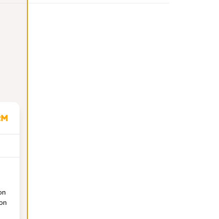
on
ion