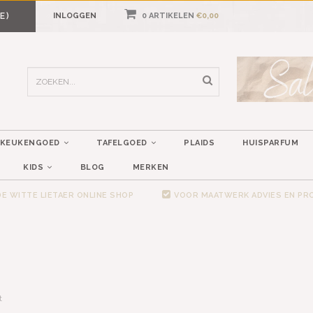
E)
INLOGGEN
0 ARTIKELEN
€0,00
KEUKENGOED
TAFELGOED
PLAIDS
HUISPARFUM
KIDS
BLOG
MERKEN
E WITTE LIETAER ONLINE SHOP
VOOR MAATWERK ADVIES EN P
t