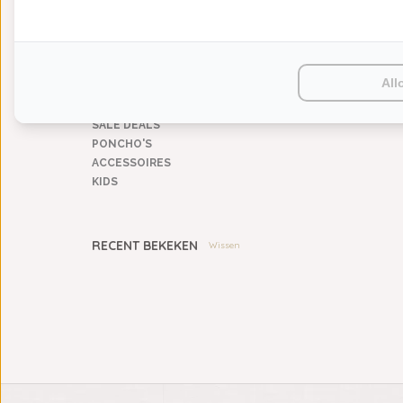
KEUKENGOED
TAFELGOED
PLAIDS
HUISPARFUM
All
SIERKUSSENS
CADEAUS
SALE DEALS
PONCHO'S
ACCESSOIRES
KIDS
RECENT BEKEKEN
Wissen