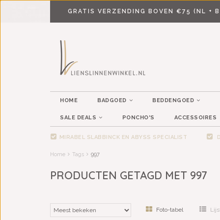
GRATIS VERZENDING BOVEN €75 (NL + B
HOME
BADGOED
BEDDENGOED
SALE DEALS
PONCHO'S
ACCESSOIRES
MIRABEL SLABBINCK EN ABYSS SPECIALIST
D
Home
Tags
997
PRODUCTEN GETAGD MET 997
Foto-tabel
Lijs