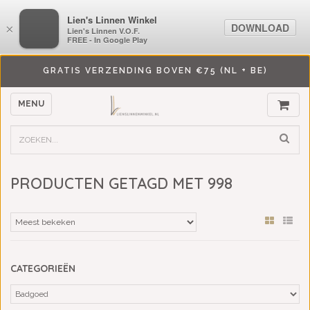
LiensLinnenwinkel.nl
Lien's Linnen Winkel
DOWNLOAD
DOWNLOAD
×
×
Lien's Linnen V.O.F.
Lien's Linnen V.O.F.
FREE - In Google Play
FREE - In Google Play
GRATIS VERZENDING BOVEN €75 (NL + BE)
MENU
PRODUCTEN GETAGD MET 998
CATEGORIEËN