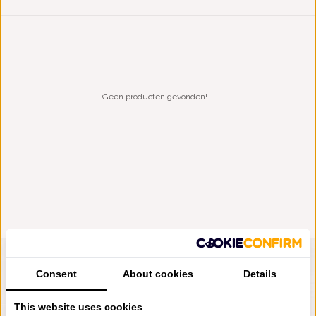
Geen producten gevonden!...
LIENSLINNENWINKEL.NL
Consent
About cookies
Details
VRAGEN? BEL DAN
+31 (0) 575 511817
This website uses cookies