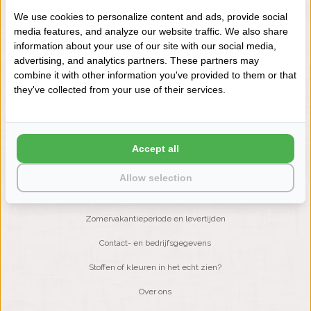
We use cookies to personalize content and ads, provide social
media features, and analyze our website traffic. We also share
NIEUWSBRIEF
information about your use of our site with our social media,
Wilt u op de hoogte blijven?
advertising, and analytics partners. These partners may
Word lid van onze mailinglijst:
combine it with other information you've provided to them or that
they've collected from your use of their services.
ABONNEER
Accept all
Allow selection
KLANTENSERVICE
Zomervakantieperiode en levertijden
Contact- en bedrijfsgegevens
Stoffen of kleuren in het echt zien?
Over ons