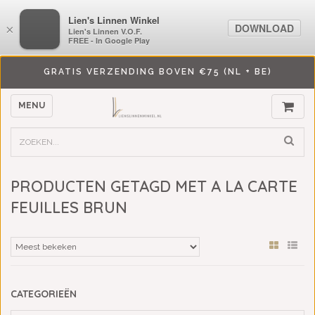
LiensLinnenwinkel.nl
Lien's Linnen Winkel
DOWNLOAD
DOWNLOAD
×
×
Lien's Linnen V.O.F.
Lien's Linnen V.O.F.
FREE - In Google Play
FREE - In Google Play
GRATIS VERZENDING BOVEN €75 (NL + BE)
MENU
PRODUCTEN GETAGD MET A LA CARTE
FEUILLES BRUN
CATEGORIEËN