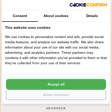
PLACEMATS
€17,50
Consent
About cookies
Details
This website uses cookies
We use cookies to personalize content and ads, provide social
media features, and analyze our website traffic. We also share
LIENSLINNENWINKEL.NL
information about your use of our site with our social media,
VRAGEN? BEL DAN
advertising, and analytics partners. These partners may
+31 (0) 575 511817
combine it with other information you've provided to them or that
they've collected from your use of their services.
NIEUWSBRIEF
Wilt u op de hoogte blijven?
Accept all
Word lid van onze mailinglijst:
Allow selection
ABONNEER