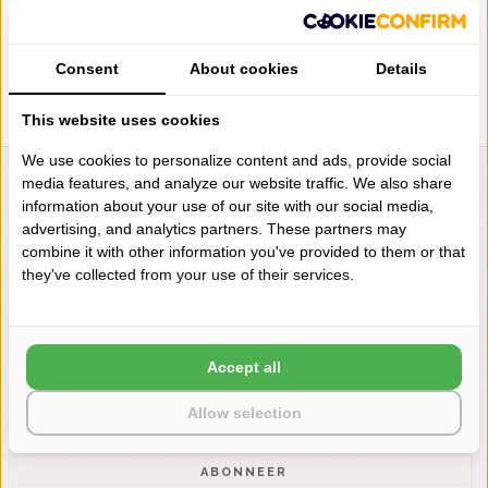
PLACEMATS
€20,00
Consent
About cookies
Details
This website uses cookies
We use cookies to personalize content and ads, provide social
media features, and analyze our website traffic. We also share
LIENSLINNENWINKEL.NL
information about your use of our site with our social media,
VRAGEN? BEL DAN
advertising, and analytics partners. These partners may
+31 (0) 575 511817
combine it with other information you've provided to them or that
they've collected from your use of their services.
NIEUWSBRIEF
Wilt u op de hoogte blijven?
Accept all
Word lid van onze mailinglijst:
Allow selection
ABONNEER