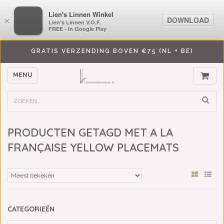
LiensLinnenwinkel.nl
Lien's Linnen Winkel
DOWNLOAD
DOWNLOAD
×
×
Lien's Linnen V.O.F.
Lien's Linnen V.O.F.
FREE - In Google Play
FREE - In Google Play
GRATIS VERZENDING BOVEN €75 (NL + BE)
MENU
PRODUCTEN GETAGD MET A LA
FRANÇAISE YELLOW PLACEMATS
CATEGORIEËN