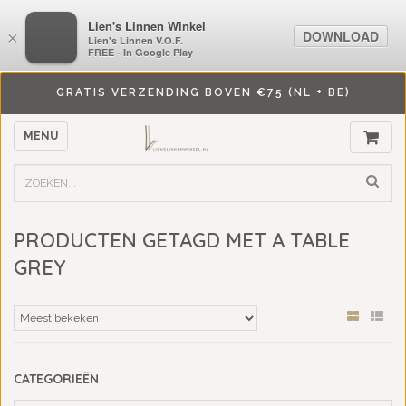
LiensLinnenwinkel.nl
Lien's Linnen Winkel
DOWNLOAD
DOWNLOAD
×
×
Lien's Linnen V.O.F.
Lien's Linnen V.O.F.
FREE - In Google Play
FREE - In Google Play
GRATIS VERZENDING BOVEN €75 (NL + BE)
MENU
PRODUCTEN GETAGD MET A TABLE
GREY
CATEGORIEËN