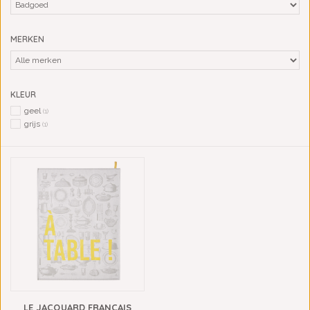
MERKEN
KLEUR
geel
(1)
grijs
(1)
LE JACQUARD FRANÇAIS