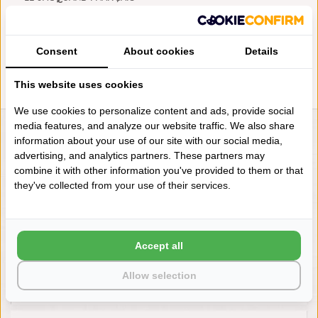
THEEDOEK A TABLE GREY
€17,95
Consent
About cookies
Details
This website uses cookies
We use cookies to personalize content and ads, provide social
media features, and analyze our website traffic. We also share
LIENSLINNENWINKEL.NL
information about your use of our site with our social media,
advertising, and analytics partners. These partners may
VRAGEN? BEL DAN
combine it with other information you've provided to them or that
+31 (0) 575 511817
they've collected from your use of their services.
NIEUWSBRIEF
Accept all
Wilt u op de hoogte blijven?
Word lid van onze mailinglijst:
Allow selection