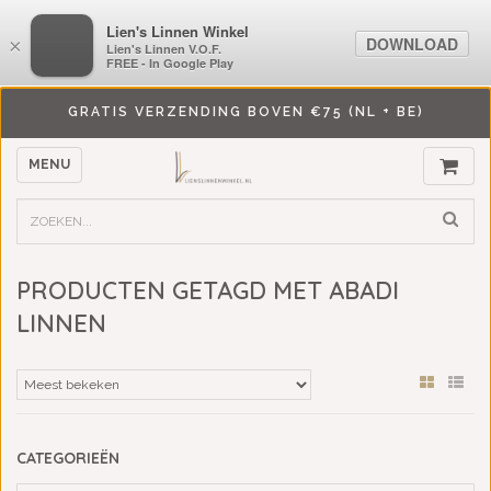
LiensLinnenwinkel.nl
Lien's Linnen Winkel
DOWNLOAD
DOWNLOAD
×
×
Lien's Linnen V.O.F.
Lien's Linnen V.O.F.
FREE - In Google Play
FREE - In Google Play
GRATIS VERZENDING BOVEN €75 (NL + BE)
MENU
PRODUCTEN GETAGD MET ABADI
LINNEN
CATEGORIEËN