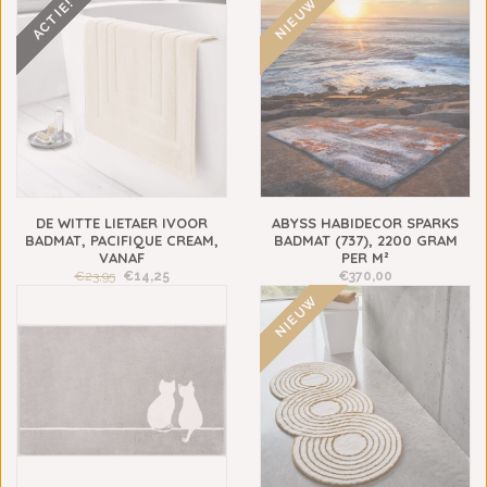
NIEUW
ACTIE!
DE WITTE LIETAER IVOOR
ABYSS HABIDECOR SPARKS
BADMAT, PACIFIQUE CREAM,
BADMAT (737), 2200 GRAM
VANAF
PER M²
€23,95
€14,25
€370,00
NIEUW