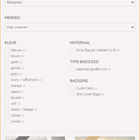
MERKEN
KLEUR
MATERIAAL
blauw
Giza Egypt. katoen (LS)
(5)
(8)
bruin
(6)
TYPE BADGOED
geel
(3)
goud
(4)
badmat 50x80 cm
(6)
grijs
(3)
ivory / offwhite
(10)
BADSERIE
oranje
(2)
Cute Cats
(4)
paars
(1)
We Love Dogs
(2)
taupe
(1)
wit
(2)
zand / beige
(4)
zilver
(2)
zwart
(2)