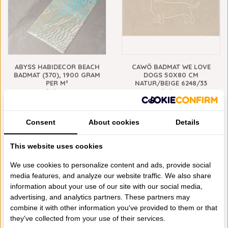
ABYSS HABIDECOR BEACH
CAWÖ BADMAT WE LOVE
BADMAT (370), 1900 GRAM
DOGS 50X80 CM
PER M²
NATUR/BEIGE 6248/33
€365,00
€28,95
NIEUW
Consent
About cookies
Details
This website uses cookies
We use cookies to personalize content and ads, provide social
media features, and analyze our website traffic. We also share
information about your use of our site with our social media,
advertising, and analytics partners. These partners may
CAWÖ BADMAT WE LOVE
ABYSS HABIDECOR MARIPOSA
combine it with other information you've provided to them or that
DOGS 50X80 CM
BADMAT (614), 1900 GRAM
they've collected from your use of their services.
SCHWARZ/BEIGE 6247/93
PER M²