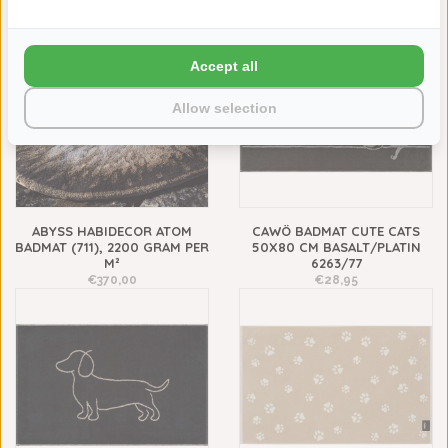
€28,95
€185,00
NIEUW
Accept all
Allow selection
ABYSS HABIDECOR ATOM
CAWÖ BADMAT CUTE CATS
BADMAT (711), 2200 GRAM PER
50X80 CM BASALT/PLATIN
M²
6263/77
€370,00
€28,95