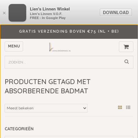
LiensLinnenwinkel.nl
Lien's Linnen Winkel
DOWNLOAD
DOWNLOAD
×
×
Lien's Linnen V.O.F.
Lien's Linnen V.O.F.
FREE - In Google Play
FREE - In Google Play
GRATIS VERZENDING BOVEN €75 (NL + BE)
MENU
PRODUCTEN GETAGD MET
ABSORBERENDE BADMAT
CATEGORIEËN