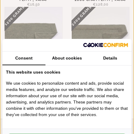
€16,50
€128,00
2200 GRAMS
1200 GRAMS
Consent
About cookies
Details
ABYSS HABIDECOR DOUBLE
ABYSS HABIDECOR
This website uses cookies
BADMATTEN KHAKI (275), 1200
REVERSIBLE BADMATTEN
GRAM PER M², VANAF
KHAKI (275), 2200 GRAM PER
We use cookies to personalize content and ads, provide social
M², VANAF
€85,00
media features, and analyze our website traffic. We also share
€148,00
information about your use of our site with our social media,
advertising, and analytics partners. These partners may
combine it with other information you've provided to them or that
they've collected from your use of their services.
LIENSLINNENWINKEL.NL