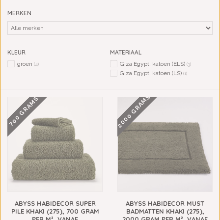
MERKEN
KLEUR
MATERIAAL
groen
Giza Egypt. katoen (ELS)
(4)
(3)
Giza Egypt. katoen (LS)
(1)
2000 GRAMS
700 GRAMS
ABYSS HABIDECOR SUPER
ABYSS HABIDECOR MUST
PILE KHAKI (275), 700 GRAM
BADMATTEN KHAKI (275),
PER M², VANAF
2000 GRAM PER M², VANAF