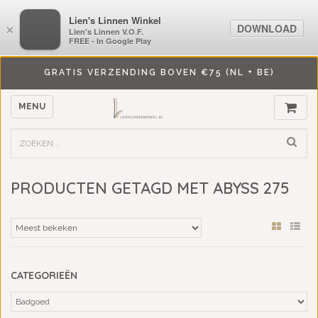
LiensLinnenwinkel.nl
Lien's Linnen Winkel
DOWNLOAD
DOWNLOAD
×
×
Lien's Linnen V.O.F.
Lien's Linnen V.O.F.
FREE - In Google Play
FREE - In Google Play
GRATIS VERZENDING BOVEN €75 (NL + BE)
MENU
PRODUCTEN GETAGD MET ABYSS 275
CATEGORIEËN