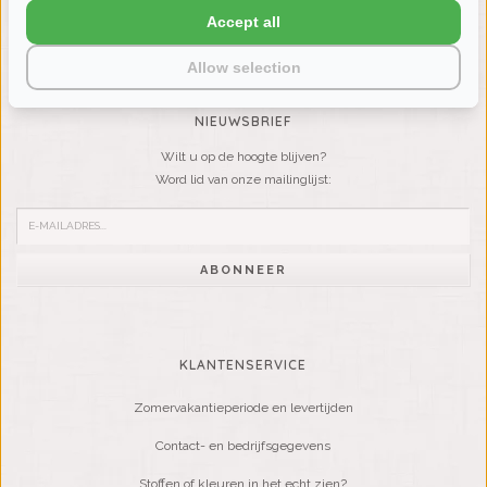
Accept all
VRAGEN? BEL DAN
+31 (0) 575 511817
Allow selection
NIEUWSBRIEF
Wilt u op de hoogte blijven?
Word lid van onze mailinglijst:
ABONNEER
KLANTENSERVICE
Zomervakantieperiode en levertijden
Contact- en bedrijfsgegevens
Stoffen of kleuren in het echt zien?