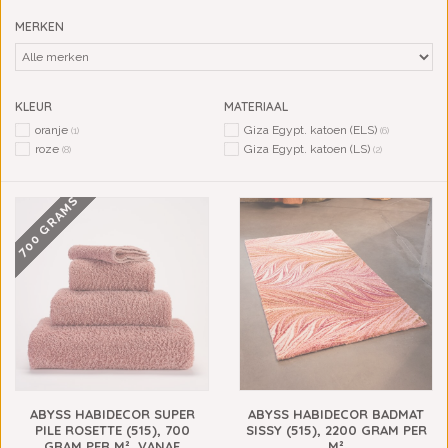
MERKEN
KLEUR
MATERIAAL
oranje
Giza Egypt. katoen (ELS)
(1)
(6)
roze
Giza Egypt. katoen (LS)
(8)
(2)
700 GRAMS
ABYSS HABIDECOR SUPER
ABYSS HABIDECOR BADMAT
PILE ROSETTE (515), 700
SISSY (515), 2200 GRAM PER
GRAM PER M², VANAF
M²