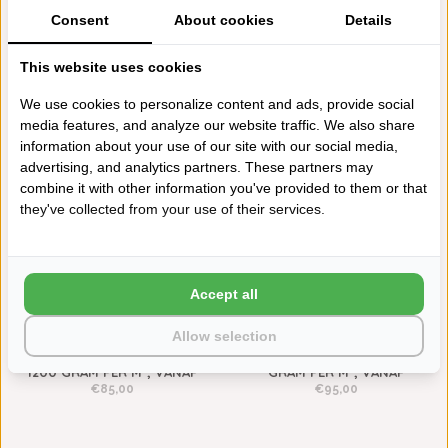
Consent
About cookies
Details
ABYSS HABIDECOR TWILL
ABYSS HABIDECOR
This website uses cookies
ROSETTE (515), 500 GRAM
REVERSIBLE BADMATTEN
PER M², VANAF
ROSETTE (515), 2200 GRAM
We use cookies to personalize content and ads, provide social
PER M², VANAF
€14,00
1200 GRAMS
media features, and analyze our website traffic. We also share
€148,00
information about your use of our site with our social media,
advertising, and analytics partners. These partners may
combine it with other information you've provided to them or that
they've collected from your use of their services.
Accept all
Allow selection
ABYSS HABIDECOR DOUBLE
ABYSS HABIDECOR SLIPPERS
BADMATTEN ROSETTE (515),
PALACIO ROSETTE (515), 500
1200 GRAM PER M², VANAF
GRAM PER M², VANAF
€85,00
€95,00