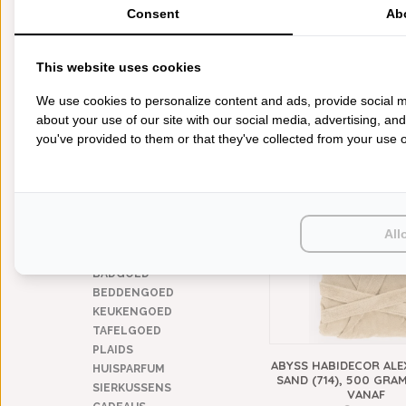
heren
(1)
Consent
Ab
unisex
(1)
TYPE BADJAS
This website uses cookies
uni (effen)
(1)
wafelstructuur
(1)
ABYSS HABIDECOR RE
We use cookies to personalize content and ads, provide social m
shawlkraag
(1)
BADMATTEN SAND (714
about your use of our site with our social media, advertising, an
GRAM PER M², V
lichte badjas
(1)
you've provided to them or that they've collected from your use of
€148,00
lengte 100 - 110 cm
(1)
lengte 110 - 120 cm
(1)
lengte 120 - 130 cm
(1)
lengte 130 - 140 cm
(1)
All
CATEGORIEËN
BADGOED
BEDDENGOED
KEUKENGOED
TAFELGOED
PLAIDS
ABYSS HABIDECOR ALE
HUISPARFUM
SAND (714), 500 GRAM
SIERKUSSENS
VANAF