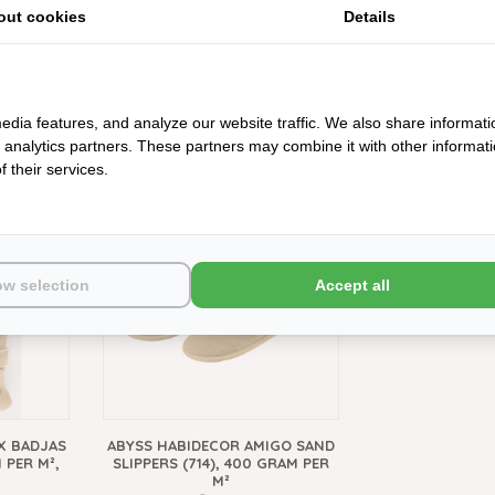
out cookies
Details
VERSIBLE
ABYSS HABIDECOR POUSADA
ABYSS HABID
edia features, and analyze our website traffic. We also share informati
), 2200
SAND WAFEL BADGOED (714), 300
BADJASSEN SAN
d analytics partners. These partners may combine it with other informat
ANAF
GRAM PER M², VANAF
GRAM P
 their services.
€14,00
€225
ow selection
Accept all
X BADJAS
ABYSS HABIDECOR AMIGO SAND
 PER M²,
SLIPPERS (714), 400 GRAM PER
M²