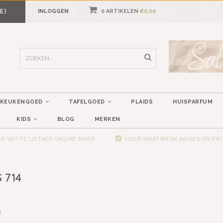
E)
INLOGGEN
0 ARTIKELEN
€0,00
KEUKENGOED
TAFELGOED
PLAIDS
HUISPARFUM
KIDS
BLOG
MERKEN
E WITTE LIETAER ONLINE SHOP
VOOR MAATWERK ADVIES EN P
 714
t