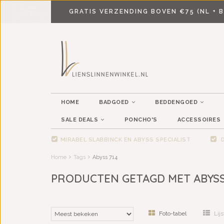
GRATIS VERZENDING BOVEN €75 (NL + B
HOME
BADGOED
BEDDENGOED
SALE DEALS
PONCHO'S
ACCESSOIRES
MIRABEL SLABBINCK EN ABYSS SPECIALIST
D
Home
Tags
Abyss 714
PRODUCTEN GETAGD MET ABYSS
Foto-tabel
Lijs