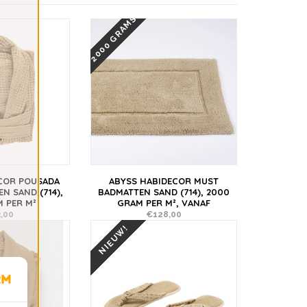
2000 GRAMS
COR POUSADA
ABYSS HABIDECOR MUST
N SAND (714),
BADMATTEN SAND (714), 2000
 PER M²
GRAM PER M², VANAF
,00
€128,00
NIEUW!