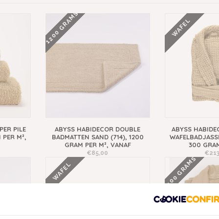
1200 GRAMS
WAFEL
PER PILE
ABYSS HABIDECOR DOUBLE
ABYSS HABIDE
 PER M²,
BADMATTEN SAND (714), 1200
WAFELBADJASSE
GRAM PER M², VANAF
300 GRAM
€85,00
€213
400 GRAMS
WAFEL