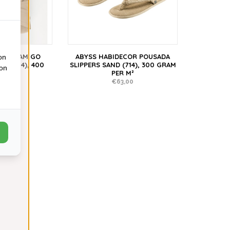
ECOR AMIGO
ABYSS HABIDECOR POUSADA
on
D (714), 400
SLIPPERS SAND (714), 300 GRAM
ion
ER M²
PER M²
,00
€63,00