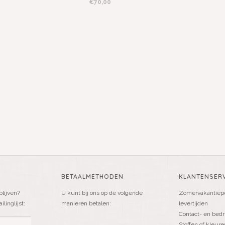
€70,00
BETAALMETHODEN
KLANTENSERV
blijven?
U kunt bij ons op de volgende
Zomervakantiepe
linglijst:
manieren betalen:
levertijden
Contact- en bedr
Stoffen of kleure