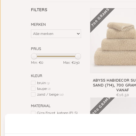
700 GRAMS
FILTERS
MERKEN
PRIJS
Min: €
0
Max: €
250
KLEUR
ABYSS HABIDECOR SU
bruin
(3)
SAND (714), 700 GRAM
taupe
(2)
VANAF
zand / beige
€16,50
(10)
2200 GRAMS
MATERIAAL
Giza Egypt. katoen (ELS)
(10)
BADJAS GESCHIKT VOOR
dames
(1)