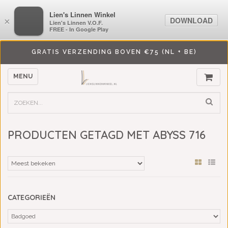
LiensLinnenwinkel.nl
Lien's Linnen Winkel
DOWNLOAD
DOWNLOAD
×
×
Lien's Linnen V.O.F.
Lien's Linnen V.O.F.
FREE - In Google Play
FREE - In Google Play
GRATIS VERZENDING BOVEN €75 (NL + BE)
MENU
PRODUCTEN GETAGD MET ABYSS 716
CATEGORIEËN