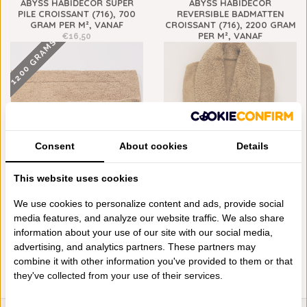
ABYSS HABIDECOR SUPER
ABYSS HABIDECOR
PILE CROISSANT (716), 700
REVERSIBLE BADMATTEN
GRAM PER M², VANAF
CROISSANT (716), 2200 GRAM
PER M², VANAF
€16,50
1200 GRAMS
€148,00
Consent
About cookies
Details
This website uses cookies
ABYSS HABIDECOR DOUBLE
ABYSS HABIDECOR COMFY
BADMATTEN CROISSANT (716),
BADJAS CROISSANT (716),
We use cookies to personalize content and ads, provide social
1200 GRAM PER M², VANAF
500 GRAM PER M², VANAF
media features, and analyze our website traffic. We also share
€85,00
€263,00
information about your use of our site with our social media,
advertising, and analytics partners. These partners may
combine it with other information you've provided to them or that
they've collected from your use of their services.