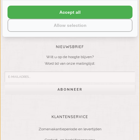
LIENSLINNENWINKEL.NL
Accept all
VRAGEN? BEL DAN
+31 (0) 575 511817
Allow selection
NIEUWSBRIEF
Wilt u op de hoogte blijven?
Word lid van onze mailinglijst:
ABONNEER
KLANTENSERVICE
Zomervakantieperiode en levertijden