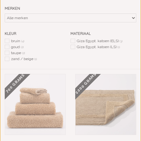
MERKEN
KLEUR
MATERIAAL
bruin
Giza Egypt. katoen (ELS)
(4)
(3)
goud
Giza Egypt. katoen (LS)
(2)
(1)
taupe
(2)
zand / beige
(1)
2200 GRAMS
700 GRAMS