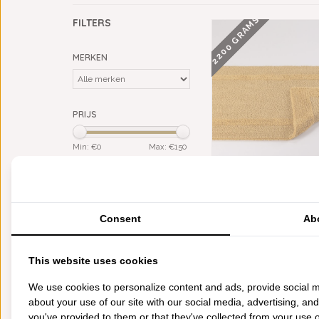
2200 GRAMS
FILTERS
MERKEN
PRIJS
Min: €
0
Max: €
150
KLEUR
ABYSS HABIDECOR RE
geel
(1)
BADMATTEN SAFRAN (8
goud
(1)
GRAM PER M², V
Consent
Ab
€148,00
MATERIAAL
Giza Egypt. katoen (ELS)
(1)
This website uses cookies
We use cookies to personalize content and ads, provide social m
CATEGORIEËN
about your use of our site with our social media, advertising, an
BADGOED
you've provided to them or that they've collected from your use of