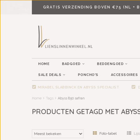
GRATIS VERZENDING BOVEN €75 (NL + B
HOME
BADGOED
BEDDENGOED
SALE DEALS
PONCHO'S
ACCESSOIRES
MIRABEL SLABBINCK EN ABYSS SPECIALIST
D
Home
Tags
Abyss 850 safran
PRODUCTEN GETAGD MET ABYSS
Foto-tabel
Lijs