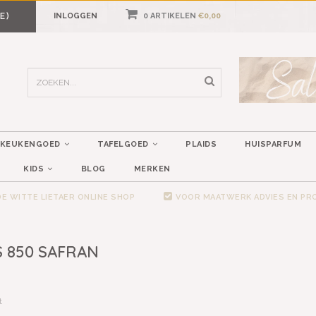
E)
INLOGGEN
0 ARTIKELEN
€0,00
KEUKENGOED
TAFELGOED
PLAIDS
HUISPARFUM
KIDS
BLOG
MERKEN
E WITTE LIETAER ONLINE SHOP
VOOR MAATWERK ADVIES EN P
 850 SAFRAN
t