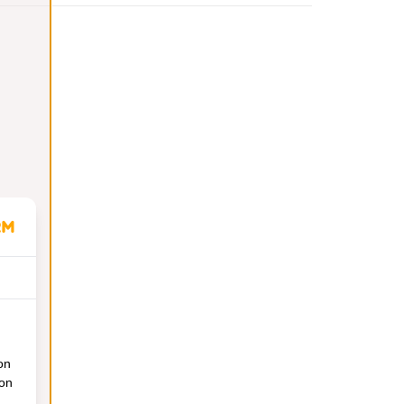
on
ion