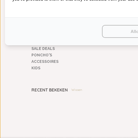
BEDDENGOED
KEUKENGOED
TAFELGOED
PLAIDS
HUISPARFUM
All
SIERKUSSENS
CADEAUS
SALE DEALS
PONCHO'S
ACCESSOIRES
KIDS
RECENT BEKEKEN
Wissen