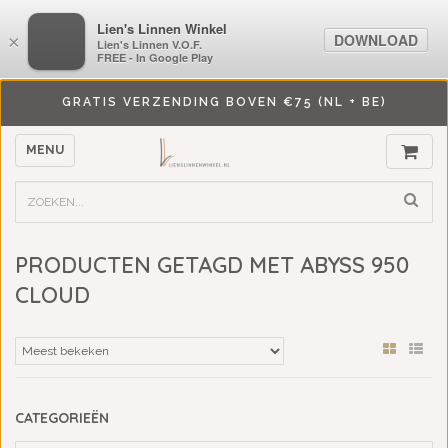
LiensLinnenwinkel.nl
Lien's Linnen Winkel
DOWNLOAD
DOWNLOAD
×
×
Lien's Linnen V.O.F.
Lien's Linnen V.O.F.
FREE - In Google Play
FREE - In Google Play
GRATIS VERZENDING BOVEN €75 (NL + BE)
MENU
PRODUCTEN GETAGD MET ABYSS 950
CLOUD
CATEGORIEËN