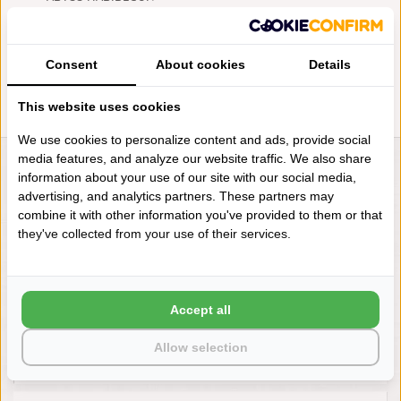
REVERSIBLE BADMATTEN
CLOUD (950), 2200 GRAM PER
M², VANAF
€148,00
Consent
About cookies
Details
This website uses cookies
We use cookies to personalize content and ads, provide social
media features, and analyze our website traffic. We also share
LIENSLINNENWINKEL.NL
information about your use of our site with our social media,
advertising, and analytics partners. These partners may
VRAGEN? BEL DAN
combine it with other information you've provided to them or that
+31 (0) 575 511817
they've collected from your use of their services.
NIEUWSBRIEF
Accept all
Wilt u op de hoogte blijven?
Word lid van onze mailinglijst:
Allow selection