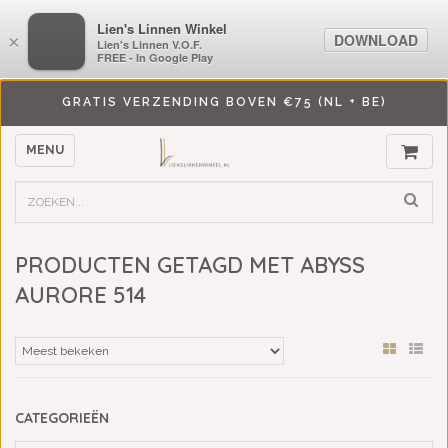
LiensLinnenwinkel.nl
Lien's Linnen Winkel
DOWNLOAD
DOWNLOAD
×
×
Lien's Linnen V.O.F.
Lien's Linnen V.O.F.
FREE - In Google Play
FREE - In Google Play
GRATIS VERZENDING BOVEN €75 (NL + BE)
MENU
PRODUCTEN GETAGD MET ABYSS
AURORE 514
CATEGORIEËN