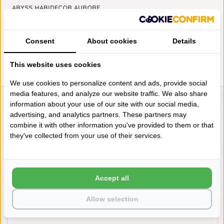
ABYSS HABIDECOR AURORE
BADMAT (514), 2500 GRAM
PER M²
€210,00
Consent
About cookies
Details
This website uses cookies
We use cookies to personalize content and ads, provide social
media features, and analyze our website traffic. We also share
information about your use of our site with our social media,
LIENSLINNENWINKEL.NL
advertising, and analytics partners. These partners may
VRAGEN? BEL DAN
combine it with other information you've provided to them or that
+31 (0) 575 511817
they've collected from your use of their services.
NIEUWSBRIEF
Accept all
Wilt u op de hoogte blijven?
Word lid van onze mailinglijst:
Allow selection