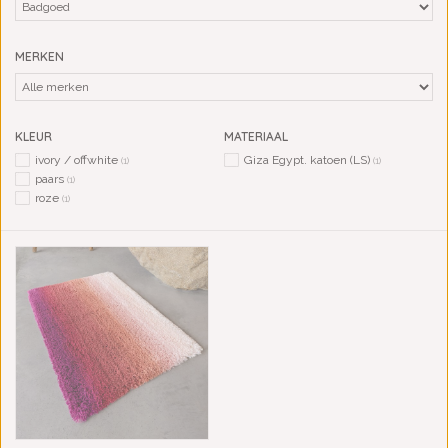
MERKEN
KLEUR
MATERIAAL
ivory / offwhite
Giza Egypt. katoen (LS)
(1)
(1)
paars
(1)
roze
(1)