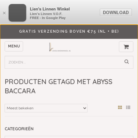
LiensLinnenwinkel.nl
Lien's Linnen Winkel
DOWNLOAD
DOWNLOAD
×
×
Lien's Linnen V.O.F.
Lien's Linnen V.O.F.
FREE - In Google Play
FREE - In Google Play
GRATIS VERZENDING BOVEN €75 (NL + BE)
MENU
PRODUCTEN GETAGD MET ABYSS
BACCARA
CATEGORIEËN