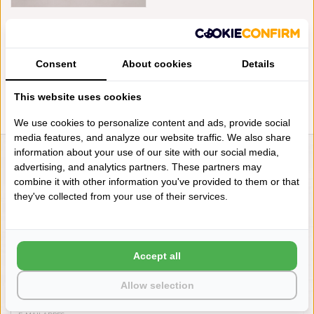
ABYSS HABIDECOR BACCARA
BADMAT (570), 2200 GRAM
PER M²
€450,00
Consent
About cookies
Details
This website uses cookies
We use cookies to personalize content and ads, provide social
media features, and analyze our website traffic. We also share
information about your use of our site with our social media,
LIENSLINNENWINKEL.NL
advertising, and analytics partners. These partners may
combine it with other information you've provided to them or that
VRAGEN? BEL DAN
they've collected from your use of their services.
+31 (0) 575 511817
NIEUWSBRIEF
Accept all
Wilt u op de hoogte blijven?
Allow selection
Word lid van onze mailinglijst: