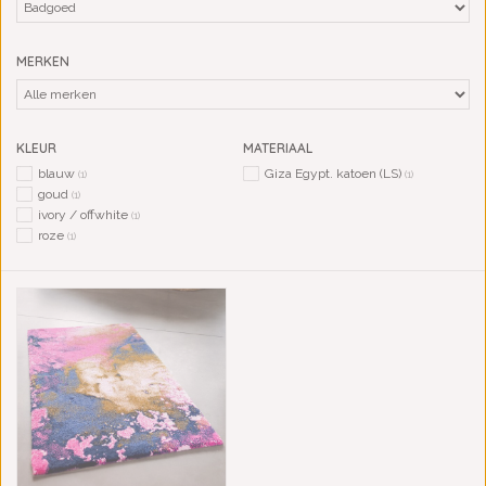
MERKEN
KLEUR
MATERIAAL
blauw
Giza Egypt. katoen (LS)
(1)
(1)
goud
(1)
ivory / offwhite
(1)
roze
(1)