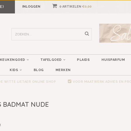
E)
INLOGGEN
0 ARTIKELEN
€0,00
KEUKENGOED
TAFELGOED
PLAIDS
HUISPARFUM
KIDS
BLOG
MERKEN
E WITTE LIETAER ONLINE SHOP
VOOR MAATWERK ADVIES EN P
S BADMAT NUDE
t