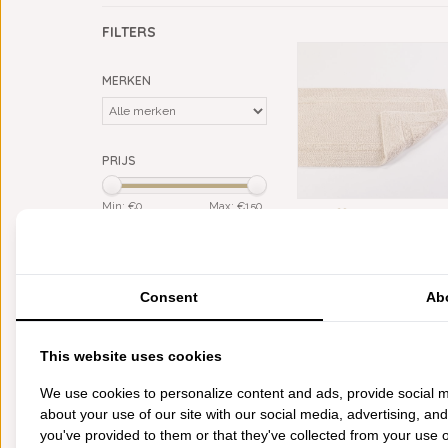
FILTERS
MERKEN
PRIJS
Min: €
0
Max: €
150
Verlanglijst
KLEUR
roze
(1)
Consent
Ab
MATERIAAL
Giza Egypt. katoen (ELS)
(1)
This website uses cookies
CATEGORIEËN
We use cookies to personalize content and ads, provide social m
about your use of our site with our social media, advertising, an
BADGOED
you've provided to them or that they've collected from your use of
BEDDENGOED