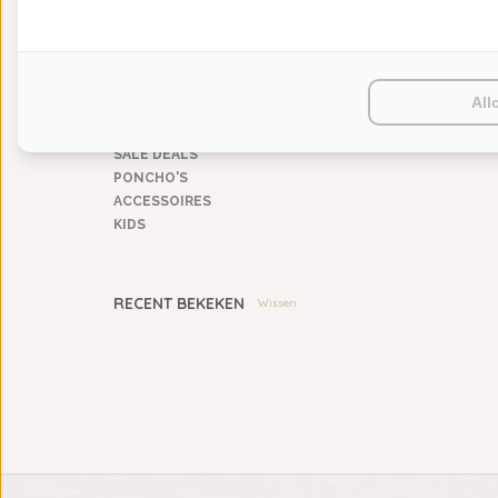
KEUKENGOED
TAFELGOED
PLAIDS
HUISPARFUM
All
SIERKUSSENS
CADEAUS
SALE DEALS
PONCHO'S
ACCESSOIRES
KIDS
RECENT BEKEKEN
Wissen