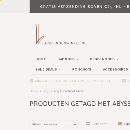
GRATIS VERZENDING BOVEN €75 (NL + B
HOME
BADGOED
BEDDENGOED
SALE DEALS
PONCHO'S
ACCESSOIRES
MIRABEL SLABBINCK EN ABYSS SPECIALIST
D
Home
Tags
Abyss badmat nude
PRODUCTEN GETAGD MET ABYS
Foto-tabel
Lijs