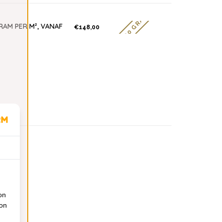
2200 GRAMS
RAM PER M², VANAF
€148,00
on
ion