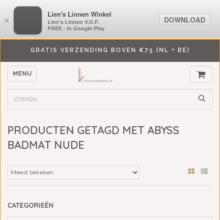
LiensLinnenwinkel.nl
Lien's Linnen Winkel
DOWNLOAD
DOWNLOAD
×
×
Lien's Linnen V.O.F.
Lien's Linnen V.O.F.
FREE - In Google Play
FREE - In Google Play
GRATIS VERZENDING BOVEN €75 (NL + BE)
MENU
PRODUCTEN GETAGD MET ABYSS
BADMAT NUDE
CATEGORIEËN