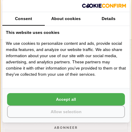
NUDE (610), 2200 GRAM PER
M², VANAF
€148,00
Consent
About cookies
Details
This website uses cookies
We use cookies to personalize content and ads, provide social
media features, and analyze our website traffic. We also share
LIENSLINNENWINKEL.NL
information about your use of our site with our social media,
VRAGEN? BEL DAN
advertising, and analytics partners. These partners may
+31 (0) 575 511817
combine it with other information you've provided to them or that
they've collected from your use of their services.
NIEUWSBRIEF
Wilt u op de hoogte blijven?
Accept all
Word lid van onze mailinglijst:
Allow selection
ABONNEER