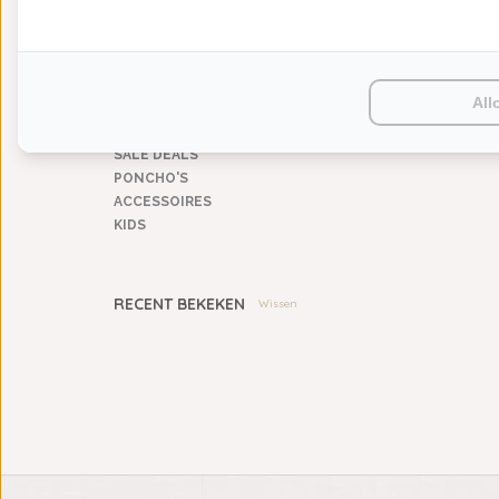
KEUKENGOED
TAFELGOED
PLAIDS
HUISPARFUM
All
SIERKUSSENS
CADEAUS
SALE DEALS
PONCHO'S
ACCESSOIRES
KIDS
RECENT BEKEKEN
Wissen