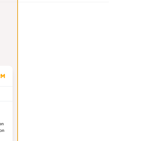
on
ion