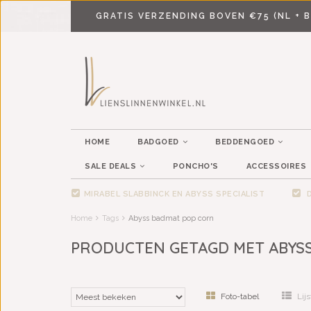
GRATIS VERZENDING BOVEN €75 (NL + B
HOME
BADGOED
BEDDENGOED
SALE DEALS
PONCHO'S
ACCESSOIRES
MIRABEL SLABBINCK EN ABYSS SPECIALIST
D
Home
Tags
Abyss badmat pop corn
PRODUCTEN GETAGD MET ABYS
Foto-tabel
Lijs