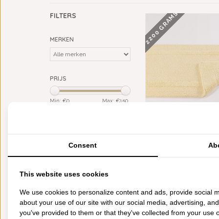
2200 GRAMS
FILTERS
MERKEN
PRIJS
Min: €
0
Max: €
150
KLEUR
ABYSS HABIDECOR RE
geel
(1)
BADMATTEN POPCORN
2200 GRAM PER M²,
Consent
Ab
MATERIAAL
€148,00
Giza Egypt. katoen (ELS)
(1)
This website uses cookies
CATEGORIEËN
We use cookies to personalize content and ads, provide social m
about your use of our site with our social media, advertising, an
BADGOED
you've provided to them or that they've collected from your use of
BEDDENGOED