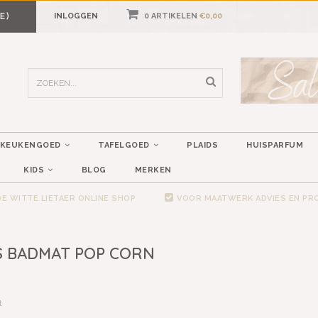
E)
INLOGGEN
0 ARTIKELEN
€0,00
KEUKENGOED
TAFELGOED
PLAIDS
HUISPARFUM
KIDS
BLOG
MERKEN
E WITTE LIETAER ONLINE SHOP
VOOR MAATWERK ADVIES EN P
S BADMAT POP CORN
t