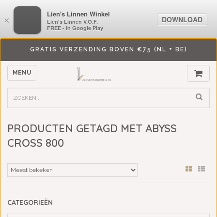
LiensLinnenwinkel.nl
Lien's Linnen Winkel
DOWNLOAD
DOWNLOAD
×
×
Lien's Linnen V.O.F.
Lien's Linnen V.O.F.
FREE - In Google Play
FREE - In Google Play
GRATIS VERZENDING BOVEN €75 (NL + BE)
MENU
PRODUCTEN GETAGD MET ABYSS
CROSS 800
CATEGORIEËN