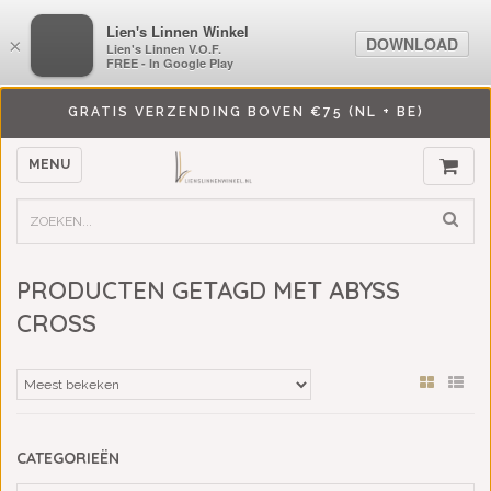
LiensLinnenwinkel.nl
Lien's Linnen Winkel
DOWNLOAD
DOWNLOAD
×
×
Lien's Linnen V.O.F.
Lien's Linnen V.O.F.
FREE - In Google Play
FREE - In Google Play
GRATIS VERZENDING BOVEN €75 (NL + BE)
MENU
PRODUCTEN GETAGD MET ABYSS
CROSS
CATEGORIEËN