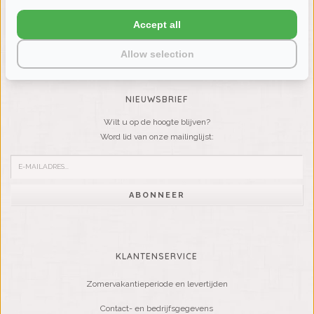
LIENSLINNENWINKEL.NL
Accept all
VRAGEN? BEL DAN
+31 (0) 575 511817
Allow selection
NIEUWSBRIEF
Wilt u op de hoogte blijven?
Word lid van onze mailinglijst:
ABONNEER
KLANTENSERVICE
Zomervakantieperiode en levertijden
Contact- en bedrijfsgegevens