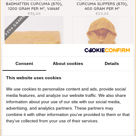
BADMATTEN CURCUMA (870),
CURCUMA SLIPPERS (870),
1200 GRAM PER M², VANAF
400 GRAM PER M²
€85,00
€70,00
2200 GRAMS
Consent
About cookies
Details
This website uses cookies
ABYSS HABIDECOR
ABYSS HABIDECOR ALEX
REVERSIBLE BADMATTEN
BADJAS CURCUMA (870), 500
We use cookies to personalize content and ads, provide social
CURCUMA (870), 2200 GRAM
GRAM PER M², VANAF
media features, and analyze our website traffic. We also share
PER M², VANAF
€225,00
information about your use of our site with our social media,
€148,00
advertising, and analytics partners. These partners may
combine it with other information you've provided to them or that
they've collected from your use of their services.