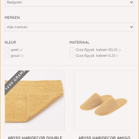
MERKEN
KLEUR
MATERIAAL
geel
Giza Egypt. katoen (ELS)
(4)
(3)
goud
Giza Egypt. katoen (LS)
(2)
(1)
1200 GRAMS
ABYSS HABIDECOR DOUBLE
ABYSS HABIDECOR AMIGO