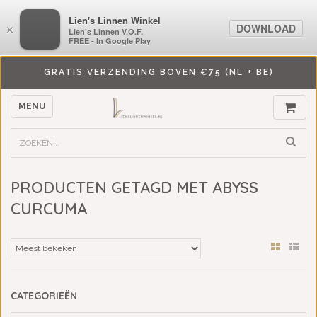
LiensLinnenwinkel.nl
Lien's Linnen Winkel
DOWNLOAD
DOWNLOAD
×
×
Lien's Linnen V.O.F.
Lien's Linnen V.O.F.
FREE - In Google Play
FREE - In Google Play
GRATIS VERZENDING BOVEN €75 (NL + BE)
MENU
PRODUCTEN GETAGD MET ABYSS
CURCUMA
CATEGORIEËN