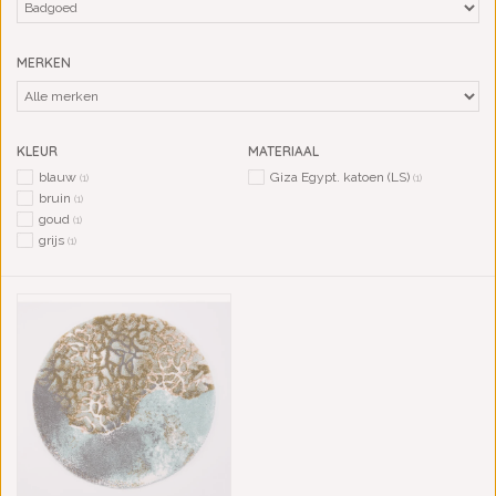
MERKEN
KLEUR
MATERIAAL
blauw
Giza Egypt. katoen (LS)
(1)
(1)
bruin
(1)
goud
(1)
grijs
(1)