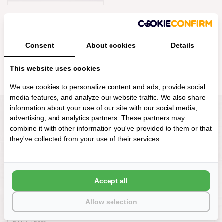
ABYSS HABIDECOR DUNE
BADMAT (210), 2200 GRAM
PER M²
€338,00
Consent
About cookies
Details
This website uses cookies
We use cookies to personalize content and ads, provide social
media features, and analyze our website traffic. We also share
information about your use of our site with our social media,
LIENSLINNENWINKEL.NL
advertising, and analytics partners. These partners may
combine it with other information you've provided to them or that
VRAGEN? BEL DAN
they've collected from your use of their services.
+31 (0) 575 511817
NIEUWSBRIEF
Accept all
Wilt u op de hoogte blijven?
Allow selection
Word lid van onze mailinglijst: