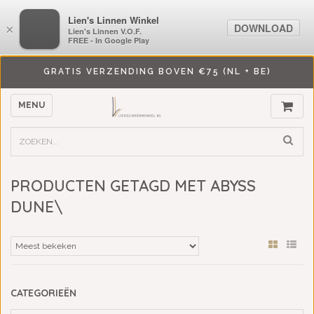
LiensLinnenwinkel.nl
Lien's Linnen Winkel
DOWNLOAD
DOWNLOAD
×
×
Lien's Linnen V.O.F.
Lien's Linnen V.O.F.
FREE - In Google Play
FREE - In Google Play
GRATIS VERZENDING BOVEN €75 (NL + BE)
MENU
PRODUCTEN GETAGD MET ABYSS
DUNE\
CATEGORIEËN