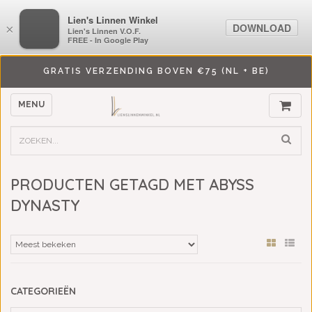
LiensLinnenwinkel.nl
Lien's Linnen Winkel
DOWNLOAD
DOWNLOAD
×
×
Lien's Linnen V.O.F.
Lien's Linnen V.O.F.
FREE - In Google Play
FREE - In Google Play
GRATIS VERZENDING BOVEN €75 (NL + BE)
MENU
PRODUCTEN GETAGD MET ABYSS
DYNASTY
CATEGORIEËN