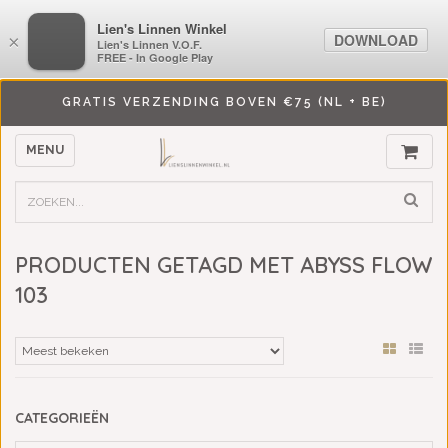
LiensLinnenwinkel.nl
Lien's Linnen Winkel
DOWNLOAD
DOWNLOAD
×
×
Lien's Linnen V.O.F.
Lien's Linnen V.O.F.
FREE - In Google Play
FREE - In Google Play
GRATIS VERZENDING BOVEN €75 (NL + BE)
MENU
PRODUCTEN GETAGD MET ABYSS FLOW
103
CATEGORIEËN