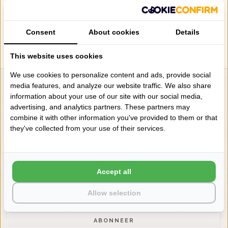
PER M²
€210,00
Consent
About cookies
Details
This website uses cookies
We use cookies to personalize content and ads, provide social
media features, and analyze our website traffic. We also share
LIENSLINNENWINKEL.NL
information about your use of our site with our social media,
VRAGEN? BEL DAN
advertising, and analytics partners. These partners may
+31 (0) 575 511817
combine it with other information you've provided to them or that
they've collected from your use of their services.
NIEUWSBRIEF
Wilt u op de hoogte blijven?
Accept all
Word lid van onze mailinglijst:
Allow selection
ABONNEER