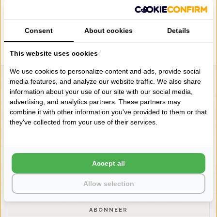
PER M²
€210,00
Consent
About cookies
Details
This website uses cookies
We use cookies to personalize content and ads, provide social
media features, and analyze our website traffic. We also share
LIENSLINNENWINKEL.NL
information about your use of our site with our social media,
VRAGEN? BEL DAN
advertising, and analytics partners. These partners may
+31 (0) 575 511817
combine it with other information you've provided to them or that
they've collected from your use of their services.
NIEUWSBRIEF
Wilt u op de hoogte blijven?
Accept all
Word lid van onze mailinglijst:
Allow selection
ABONNEER