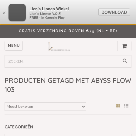
LiensLinnenwinkel.nl
Lien's Linnen Winkel
DOWNLOAD
DOWNLOAD
×
×
Lien's Linnen V.O.F.
Lien's Linnen V.O.F.
FREE - In Google Play
FREE - In Google Play
GRATIS VERZENDING BOVEN €75 (NL + BE)
MENU
PRODUCTEN GETAGD MET ABYSS FLOW
103
CATEGORIEËN