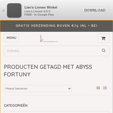
LiensLinnenwinkel.nl
Lien's Linnen Winkel
DOWNLOAD
DOWNLOAD
×
×
Lien's Linnen V.O.F.
Lien's Linnen V.O.F.
FREE - In Google Play
FREE - In Google Play
GRATIS VERZENDING BOVEN €75 (NL + BE)
MENU
PRODUCTEN GETAGD MET ABYSS
FORTUNY
CATEGORIEËN