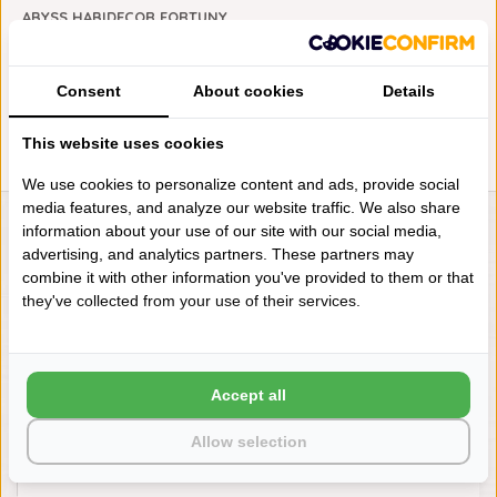
ABYSS HABIDECOR FORTUNY
BADMAT (800), 2200 GRAM
PER M²
€240,00
Consent
About cookies
Details
This website uses cookies
We use cookies to personalize content and ads, provide social
media features, and analyze our website traffic. We also share
information about your use of our site with our social media,
LIENSLINNENWINKEL.NL
advertising, and analytics partners. These partners may
VRAGEN? BEL DAN
combine it with other information you've provided to them or that
+31 (0) 575 511817
they've collected from your use of their services.
NIEUWSBRIEF
Accept all
Wilt u op de hoogte blijven?
Word lid van onze mailinglijst:
Allow selection