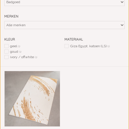
MERKEN
KLEUR
MATERIAAL
geel
Giza Egypt. katoen (LS)
(1)
(1)
goud
(1)
ivory / offwhite
(1)