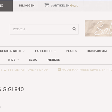
E)
INLOGGEN
0 ARTIKELEN
€0,00
KEUKENGOED
TAFELGOED
PLAIDS
HUISPARFUM
KIDS
BLOG
MERKEN
E WITTE LIETAER ONLINE SHOP
VOOR MAATWERK ADVIES EN P
GIGI 840
t