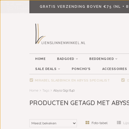
GRATIS VERZENDING BOVEN €75 (NL + B
HOME
BADGOED
BEDDENGOED
SALE DEALS
PONCHO'S
ACCESSOIRES
MIRABEL SLABBINCK EN ABYSS SPECIALIST
D
Home
Tags
Abyss Gigi 840
PRODUCTEN GETAGD MET ABYSS 
Foto-tabel
Lijs