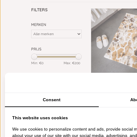
FILTERS
MERKEN
PRIJS
Min: €
0
Max: €
200
KLEUR
ABYSS HABIDECOR GIG
bruin
(1)
(840), 1900 GRAM 
geel
(1)
€200,00
goud
(1)
Consent
Ab
ivory / offwhite
(1)
MATERIAAL
This website uses cookies
Giza Egypt. katoen (LS)
(1)
We use cookies to personalize content and ads, provide social m
CATEGORIEËN
about your use of our site with our social media, advertising, an