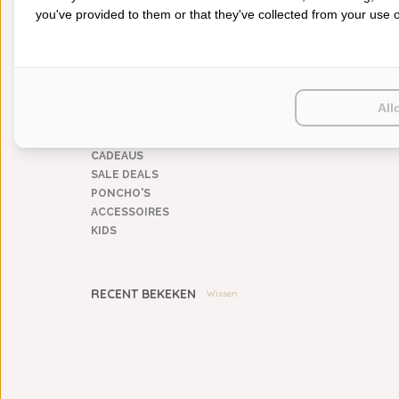
you've provided to them or that they've collected from your use of
BADGOED
BEDDENGOED
KEUKENGOED
TAFELGOED
PLAIDS
All
HUISPARFUM
SIERKUSSENS
CADEAUS
SALE DEALS
PONCHO'S
ACCESSOIRES
KIDS
RECENT BEKEKEN
Wissen