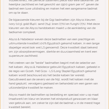
visueel effect; het perfecte statement piece voor elke badkamer. De
heerlijke zachtheid en het gewicht van 1900 gram per m², geven de
badmat een luxe uitstraling en maken het een aangename badmat
om op te staan.
De bijpassende kleuren bij de Gigi badmatten zijn Abyss kleuren
ivory (103), gold (840), sand (714), linen (770) en funghi (771). Met deze
kleuren van de Abyss handdoeken maakt u de aankleding van de
badkamer compleet.
Abyss & Habidecor weven deze badmatten van een prachtige en
uitmuntende kwaliteit 100% Egyptisch gekamd katoen, in een lange
stapelige vezel (ook wel LS genoemd). Deze kwaliteit staat bekend
om zijn absorptievermogen, sterkte en duurzaamheid en kent een
superieure zachtheid.
Het creëren van de "beste" badmatten begint met de selectie van
het katoen. Abyss & Habidecor gebruikt Egyptisch katoen, geteeld in
de regio van Gizeh. Het Giza - LS (Long Staple) Egyptisch gekamd
katoen wordt beschouwd als het beste katoen ter wereld.
Gecultiveerd aan de oevers van de Nijl, wordt het katoen met de
hand geplukt, vervolgens gedraaid en behandeld om een garen van
uitzonderlijke kwaliteit te maken.
Abyss maakt de badmatten op bestelling en speciaal voor u op maat
(maatwerk) en kleur en leveren het eindproduct gewassen en klaar
voor gebruik aan, om zeker te zijn dat de badmat u in de meest hoge
kwaliteit bereikt.