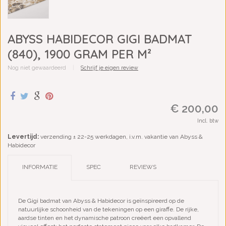
ABYSS HABIDECOR GIGI BADMAT
(840), 1900 GRAM PER M²
Nog niet gewaardeerd
|
Schrijf je eigen review
€ 200,00
Incl. btw
Levertijd:
verzending ± 22-25 werkdagen, i.v.m. vakantie van Abyss &
Habidecor
INFORMATIE
SPEC
REVIEWS
De Gigi badmat van Abyss & Habidecor is geïnspireerd op de
natuurlijke schoonheid van de tekeningen op een giraffe. De rijke,
aardse tinten en het dynamische patroon creëert een opvallend