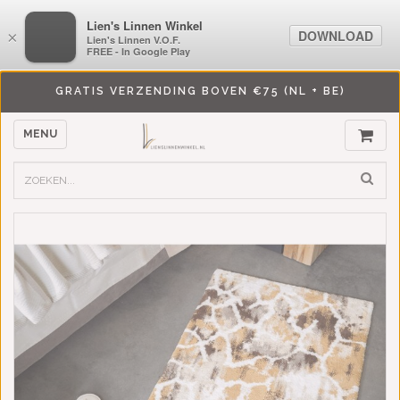
LiensLinnenwinkel.nl
Lien's Linnen Winkel
DOWNLOAD
DOWNLOAD
×
×
Lien's Linnen V.O.F.
Lien's Linnen V.O.F.
FREE - In Google Play
FREE - In Google Play
GRATIS VERZENDING BOVEN €75 (NL + BE)
MENU