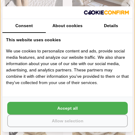
Consent
About cookies
Details
ABYSS HABIDECOR FLOW
ABYSS HABIDECOR KARAT
BADMAT (103), 19...
BADMAT (800), 2...
This website uses cookies
€210,00
€185,00
We use cookies to personalize content and ads, provide social
media features, and analyze our website traffic. We also share
information about your use of our site with our social media,
Schrijf je eigen review
advertising, and analytics partners. These partners may
Neem contact op over dit product
combine it with other information you've provided to them or that
they've collected from your use of their services.
Aan verlanglijst toevoegen
Toevoegen aan vergelijking
Afdrukken
Accept all
VAAK SAMEN GEKOCHT
700 GRAMS
Allow selection